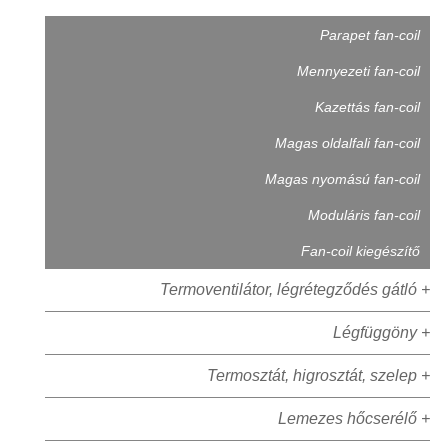
Parapet fan-coil
Mennyezeti fan-coil
Kazettás fan-coil
Magas oldalfali fan-coil
Magas nyomású fan-coil
Moduláris fan-coil
Fan-coil kiegészítő
Termoventilátor, légrétegződés gátló +
Légfüggöny +
Termosztát, higrosztát, szelep +
Lemezes hőcserélő +