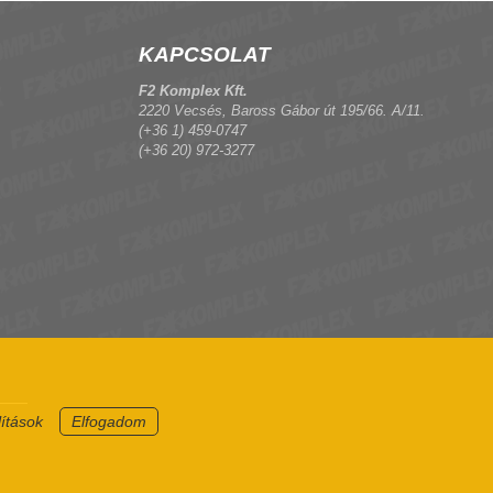
KAPCSOLAT
F2 Komplex Kft.
2220 Vecsés, Baross Gábor út 195/66. A/11.
(+36 1) 459-0747
(+36 20) 972-3277
lítások
Elfogadom