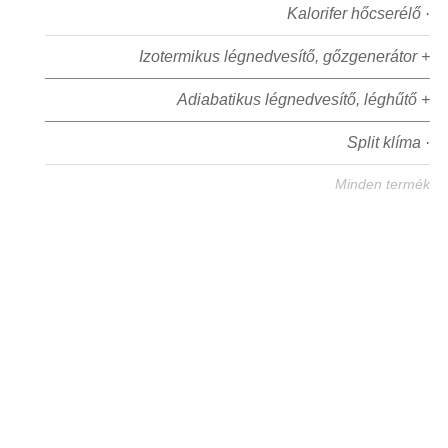
Kalorifer hőcserélő ·
Izotermikus légnedvesítő, gőzgenerátor +
Adiabatikus légnedvesítő, léghűtő +
Split klíma ·
Minden termék