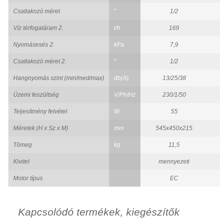
Csatlakozó méret
"
1/2
Víz térfogatáram 2.
l/h
169
Nyomásesés 2.
kPa
7,9
Csatlakozó méret 2.
"
1/2
Hangnyomás szint (min/med/max)
db(A)
13/25/38
Üzemi feszültség
V/Ph/Hz
230/1/50
Teljesítmény felvétel
W
55
Méretek (H x Sz x M)
mm
545x450x215
Tömeg
kg
11,5
Kivitel
mennyezeti
Motor típus
EC
Kapcsolódó termékek, kiegészítők