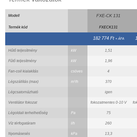
FXE-CK 131
Modell
Termék kód
FXECK131
182 774 Ft
+ ÁFA
Hűtő teljesítmény
kW
1,51
Fűtő teljesítmény
kW
1,96
Fan-coil kialakítás
csöves
4
Légszállítás (max)
m³/h
370
Légcsatornázható
igen
Ventilátor fokozat
fokozatmentes 0-10 V
fo
Légoldali terhelhetőség
Pa
75
Víz térfogatáram
l/h
260
Nyomásesés
kPa
13,3