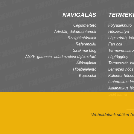
NAVIGÁLÁS
TERMÉK
Cégismertető
Folyadékhűtő
Árlisták, dokumentumok
Hőszivattyú
Szolgáltatásaink
Légszárító, kö
Referenciák
Fan coil
Szakmai blog
Termoventiláto
ÁSZF, garancia, adatkezelési tájékoztató
Légfüggöny
Állásajánlat
Termosztát, hi
Hibabejelentő
Lemezes hőcs
Kapcsolat
Kalorifer hőcse
Izotermikus lé
Adiabatikus lé
Split klíma
Weboldalunk sütiket (c