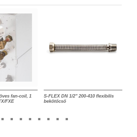
öves fan-coil, 1
S-FLEX DN 1/2" 200-410 flexibilis
CRF
 FX/FXE
bekötőcső