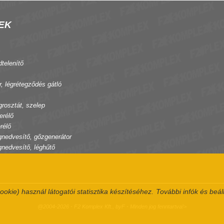
EK
dtelenítő
r, légrétegződés gátló
grosztát, szelep
erélő
rélő
gnedvesítő, gőzgenerátor
gnedvesítő, léghűtő
ookie) használ látogatói statisztika készítéséhez.
További infók és beál
@2004-2026 - F2 Komplex Kft., byF - Minden jog fenntartva!>