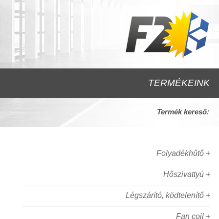
TERMÉKEINK
Termék kereső:
Folyadékhűtő +
Hőszivattyú +
Légszárító, ködtelenítő +
Fan coil +