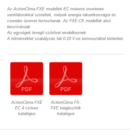
Az ActionClima FXE modellek EC motoros inverteres
ventilátorokkal szereltek, melyek energia takarékosságot és
csendes üzemet biztosítanak. Az FXE-CK modellek alsó
beszívásúak.
Az egységek levegő szűrővel rendelkeznek.
A hőmérséklet szabályzás fali 0-10 V-os termosztáttal történhet.
ActionClima FXE
ActionClima FX-
EC 4 csöves
FXE kiegészítők
katalógus
katalógus