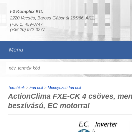
F2 Komplex Kft.
2220 Vecsés, Baross Gábor út 195/66. A/11.
(+36 1) 459-0747
(+36 20) 972-3277
Menü
Termékek
>
Fan coil
>
Mennyezeti fan-coil
ActionClima FXE-CK 4 csöves, menny
beszívású, EC motorral