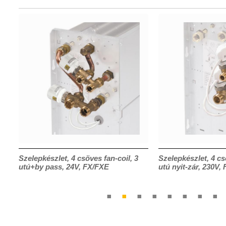
Szelepkészlet, 4 csöves fan-coil, 3
Szelepkészlet, 4 cs
utú+by pass, 24V, FX/FXE
utú nyit-zár, 230V,