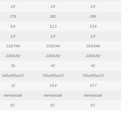
1/2
1/2
1/2
176
281
296
8,6
12,3
13,6
1/2
1/2
1/2
13/27/40
15/31/44
16/33/46
16
230/1/50
230/1/50
230/1/50
23
55
65
65
545x450x215
745x450x215
745x450x215
945
12
14,9
15,7
mennyezeti
mennyezeti
mennyezeti
men
EC
EC
EC