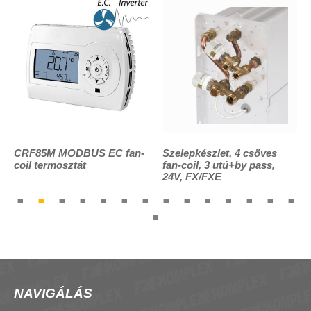
CRF85M MODBUS EC fan-
Szelepkészlet, 4 csöves
coil termosztát
fan-coil, 3 utú+by pass,
24V, FX/FXE
NAVIGÁLÁS