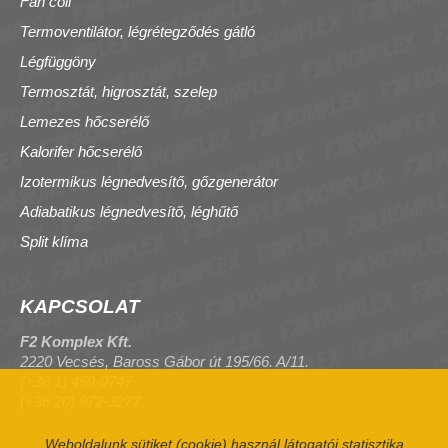
Fan coil
Termoventilátor, légrétegződés gátló
Légfüggöny
Termosztát, higrosztát, szelep
Lemezes hőcserélő
Kalorifer hőcserélő
Izotermikus légnedvesítő, gőzgenerátor
Adiabatikus légnedvesítő, léghűtő
Split klíma
KAPCSOLAT
F2 Komplex Kft.
2220 Vecsés, Baross Gábor út 195/66. A/11.
(+36 1) 459-0747
(+36 20) 972-3277
Weboldalunk sütiket (cookie) használ látogatói statisztika