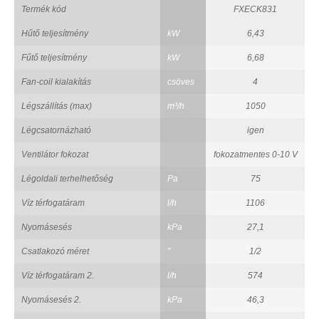
Termék kód
FXECK831
Hűtő teljesítmény
kW
6,43
Fűtő teljesítmény
kW
6,68
Fan-coil kialakítás
csöves
4
Légszállítás (max)
m³/h
1050
Légcsatornázható
igen
Ventilátor fokozat
fokozatmentes 0-10 V
Légoldali terhelhetőség
Pa
75
Víz térfogatáram
l/h
1106
Nyomásesés
kPa
27,1
Csatlakozó méret
"
1/2
Víz térfogatáram 2.
l/h
574
Nyomásesés 2.
kPa
46,3