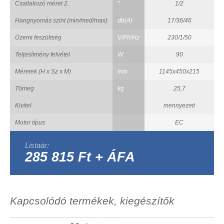
Csatlakozó méret 2.
"
1/2
Hangnyomás szint (min/med/max)
db(A)
17/36/46
Üzemi feszültség
V/Ph/Hz
230/1/50
Teljesítmény felvétel
W
90
Méretek (H x Sz x M)
mm
1145x450x215
Tömeg
kg
25,7
Kivitel
mennyezeti
Motor típus
EC
Listaár:
285 815 Ft + ÁFA
Kapcsolódó termékek, kiegészítők