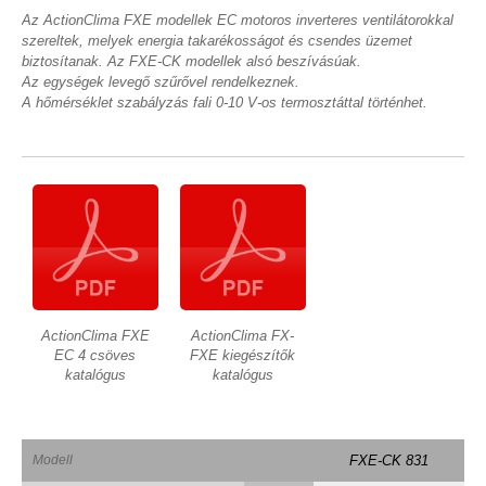
Az ActionClima FXE modellek EC motoros inverteres ventilátorokkal
szereltek, melyek energia takarékosságot és csendes üzemet
biztosítanak. Az FXE-CK modellek alsó beszívásúak.
Az egységek levegő szűrővel rendelkeznek.
A hőmérséklet szabályzás fali 0-10 V-os termosztáttal történhet.
ActionClima FXE
ActionClima FX-
EC 4 csöves
FXE kiegészítők
katalógus
katalógus
Modell
FXE-CK 831