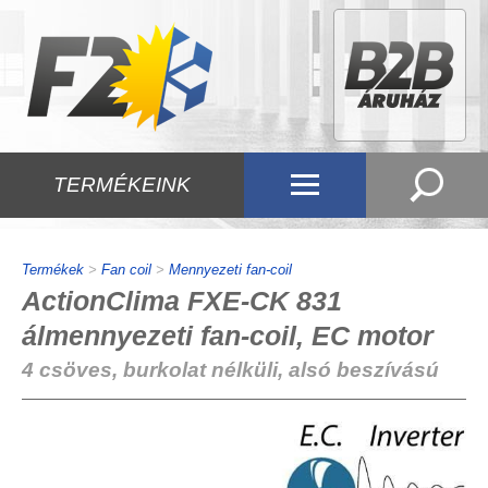
TERMÉKEINK
Termékek
>
Fan coil
>
Mennyezeti fan-coil
ActionClima FXE-CK 831
álmennyezeti fan-coil, EC motor
4 csöves, burkolat nélküli, alsó beszívású