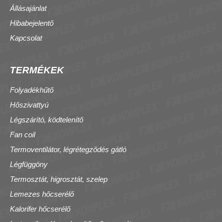
Állásajánlat
Hibabejelentő
Kapcsolat
TERMÉKEK
Folyadékhűtő
Hőszivattyú
Légszárító, ködtelenítő
Fan coil
Termoventilátor, légrétegződés gátló
Légfüggöny
Termosztát, higrosztát, szelep
Lemezes hőcserélő
Kalorifer hőcserélő