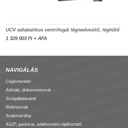
UCV adiabatikus centrifugál légnedvesítő, léghűtő
1 329 003 Ft + ÁFA
NAVIGÁLÁS
Cégismertető
Árlisták, dokumentumok
Szolgáltatásaink
Referenciák
Szakmai blog
ÁSZF, garancia, adatkezelési tájékoztató