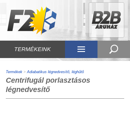
TERMÉKEINK
Termékek
>
Adiabatikus légnedvesítő, léghűtő
Centrifugál porlasztásos
légnedvesítő