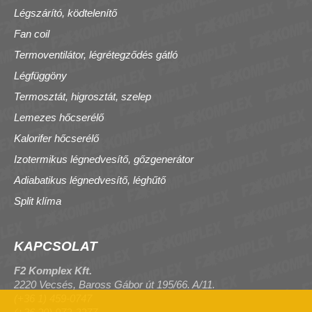
Légszárító, ködtelenítő
Fan coil
Termoventilátor, légrétegződés gátló
Légfüggöny
Termosztát, higrosztát, szelep
Lemezes hőcserélő
Kalorifer hőcserélő
Izotermikus légnedvesítő, gőzgenerátor
Adiabatikus légnedvesítő, léghűtő
Split klíma
KAPCSOLAT
F2 Komplex Kft.
2220 Vecsés, Baross Gábor út 195/66. A/11.
(+36 1) 459-0747