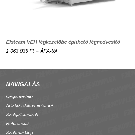
Elsteam VEH légkezelőbe építhető légnedvesítő
1 063 035 Ft + ÁFÁ-tól
NAVIGÁLÁS
Cégismertető
Árlisták, dokumentumok
Szolgáltatásaink
Referenciák
Szakmai blog