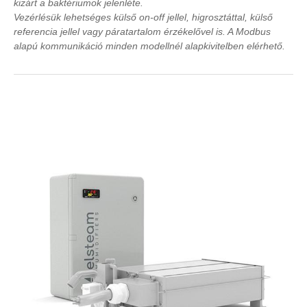
kizárt a baktériumok jelenléte.
Vezérlésük lehetséges külső on-off jellel, higrosztáttal, külső
referencia jellel vagy páratartalom érzékelővel is. A Modbus
alapú kommunikáció minden modellnél alapkivitelben elérhető.