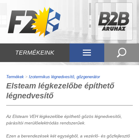
TERMÉKEINK
Termékek
>
Izotermikus légnedvesítő, gőzgenerátor
Elsteam légkezelőbe építhető
légnedvesítő
Az Elsteam VEH légkezelőbe építhető gőzös légnedvesítői,
párásítói merülőelektródás rendszerűek.
Ezen a berendezések két egységből, a vezérlő- és gőzfejlesztő