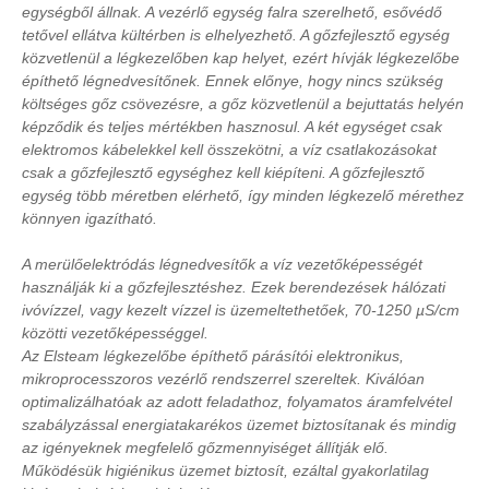
egységből állnak. A vezérlő egység falra szerelhető, esővédő
tetővel ellátva kültérben is elhelyezhető. A gőzfejlesztő egység
közvetlenül a légkezelőben kap helyet, ezért hívják légkezelőbe
építhető légnedvesítőnek. Ennek előnye, hogy nincs szükség
költséges gőz csövezésre, a gőz közvetlenül a bejuttatás helyén
képződik és teljes mértékben hasznosul. A két egységet csak
elektromos kábelekkel kell összekötni, a víz csatlakozásokat
csak a gőzfejlesztő egységhez kell kiépíteni. A gőzfejlesztő
egység több méretben elérhető, így minden légkezelő mérethez
könnyen igazítható.
A merülőelektródás légnedvesítők a víz vezetőképességét
használják ki a gőzfejlesztéshez. Ezek berendezések hálózati
ivóvízzel, vagy kezelt vízzel is üzemeltethetőek, 70-1250 µS/cm
közötti vezetőképességgel.
Az Elsteam légkezelőbe építhető párásítói elektronikus,
mikroprocesszoros vezérlő rendszerrel szereltek. Kiválóan
optimalizálhatóak az adott feladathoz, folyamatos áramfelvétel
szabályzással energiatakarékos üzemet biztosítanak és mindig
az igényeknek megfelelő gőzmennyiséget állítják elő.
Működésük higiénikus üzemet biztosít, ezáltal gyakorlatilag