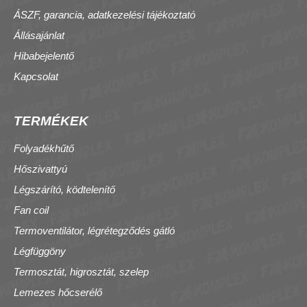
ÁSZF, garancia, adatkezelési tájékoztató
Állásajánlat
Hibabejelentő
Kapcsolat
TERMÉKEK
Folyadékhűtő
Hőszivattyú
Légszárító, ködtelenítő
Fan coil
Termoventilátor, légrétegződés gátló
Légfüggöny
Termosztát, higrosztát, szelep
Lemezes hőcserélő