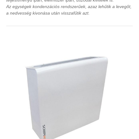
teljesítményű ipari, élelmiszer ipari, uszodai kivitelek is.
Az egységek kondenzációs rendszerűek, azaz lehűtik a levegőt,
a nedvesség kivonása után visszafűtik azt.