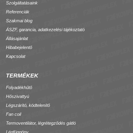
Szolgáltatásaink
Referenciák
Szakmai blog
ÁSZF, garancia, adatkezelési tájékoztató
Állásajánlat
Hibabejelentő
Kapcsolat
TERMÉKEK
Folyadékhűtő
Hőszivattyú
Légszárító, ködtelenítő
Fan coil
Termoventilátor, légrétegződés gátló
Légfüggöny