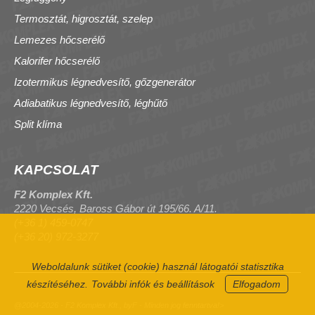
Termosztát, higrosztát, szelep
Lemezes hőcserélő
Kalorifer hőcserélő
Izotermikus légnedvesítő, gőzgenerátor
Adiabatikus légnedvesítő, léghűtő
Split klíma
KAPCSOLAT
F2 Komplex Kft.
2220 Vecsés, Baross Gábor út 195/66. A/11.
(+36 1) 459-0747
(+36 20) 972-3277
Weboldalunk sütiket (cookie) használ látogatói statisztika
készítéséhez.
További infók és beállítások
Elfogadom
@2004-2026 - F2 Komplex Kft., byF - Minden jog fenntartva!>