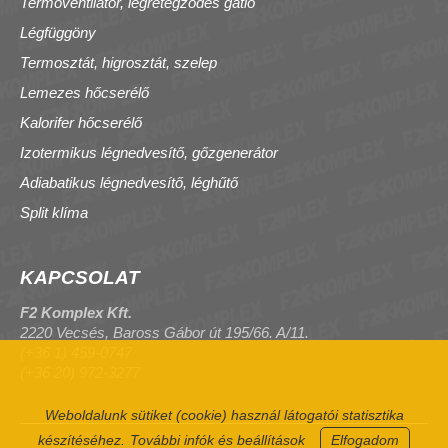
Termoventilátor, légrétegződés gátló
Légfüggöny
Termosztát, higrosztát, szelep
Lemezes hőcserélő
Kalorifer hőcserélő
Izotermikus légnedvesítő, gőzgenerátor
Adiabatikus légnedvesítő, léghűtő
Split klíma
KAPCSOLAT
F2 Komplex Kft.
2220 Vecsés, Baross Gábor út 195/66. A/11.
(+36 1) 459-0747
(+36 20) 972-3277
Weboldalunk sütiket (cookie) használ látogatói statisztika
készítéséhez.
További infók és beállítások
Elfogadom