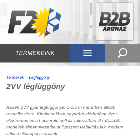
TERMÉKEINK
Termékek
>
Légfüggöny
2VV légfüggöny
A cseh 2VV gyár légfüggönyei 1-2,5 m méretben állnak
rendelkezésre. Kínálatunkban egyaránt elérhetőek vizes,
elektromos és a hőcserélő nélküli változatban. A FINESSE
modellek álmennyezetbe süllyesztett kialakításúak, modern
stílusú előlappal szereltek.