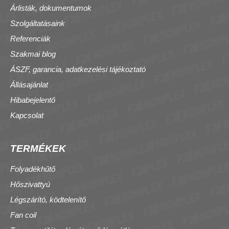
Árlisták, dokumentumok
Szolgáltatásaink
Referenciák
Szakmai blog
ÁSZF, garancia, adatkezelési tájékoztató
Állásajánlat
Hibabejelentő
Kapcsolat
TERMÉKEK
Folyadékhűtő
Hőszivattyú
Légszárító, ködtelenítő
Fan coil