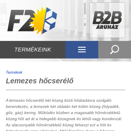
TERMÉKEINK
Termékek
Lemezes hőcserélő
A lemezes hőcserélő két közeg közti hőátadásra szolgáló
berendezés, a lemezek két oldalán két külön közeg (folyadék,
gőz, gáz) kering. Működés közben a magasabb hőmérsékletű
közeg hőt ad át a hidegebb közegnek és lehűl vagy kondenzál.
Az alacsonyabb hőmérsékletű közeg felveszi ezt a hőt és