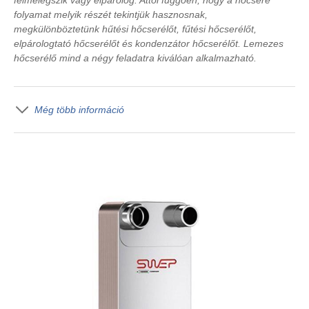
felmelegszik vagy elpárolog. Attól függően, hogy a hőcsere
folyamat melyik részét tekintjük hasznosnak,
megkülönböztetünk hűtési hőcserélőt, fűtési hőcserélőt,
elpárologtató hőcserélőt és kondenzátor hőcserélőt. Lemezes
hőcserélő mind a négy feladatra kiválóan alkalmazható.
Még több információ