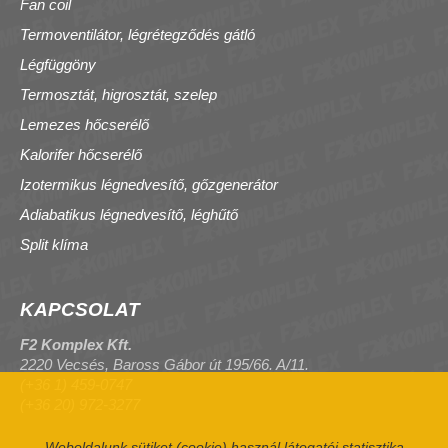
Fan coil
Termoventilátor, légrétegződés gátló
Légfüggöny
Termosztát, higrosztát, szelep
Lemezes hőcserélő
Kalorifer hőcserélő
Izotermikus légnedvesítő, gőzgenerátor
Adiabatikus légnedvesítő, léghűtő
Split klíma
KAPCSOLAT
F2 Komplex Kft.
2220 Vecsés, Baross Gábor út 195/66. A/11.
(+36 1) 459-0747
(+36 20) 972-3277
Weboldalunk sütiket (cookie) használ látogatói statisztika