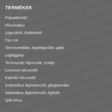
TERMÉKEK
Folyadékhűtő
Hőszivattyú
Légszárító, ködtelenítő
Fan coil
Termoventilátor, légrétegződés gátló
Légfüggöny
Termosztát, higrosztát, szelep
Lemezes hőcserélő
Kalorifer hőcserélő
Izotermikus légnedvesítő, gőzgenerátor
Adiabatikus légnedvesítő, léghűtő
Split klíma