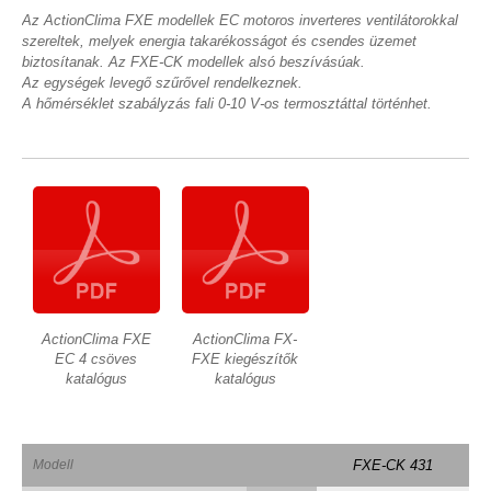
Az ActionClima FXE modellek EC motoros inverteres ventilátorokkal
szereltek, melyek energia takarékosságot és csendes üzemet
biztosítanak. Az FXE-CK modellek alsó beszívásúak.
Az egységek levegő szűrővel rendelkeznek.
A hőmérséklet szabályzás fali 0-10 V-os termosztáttal történhet.
ActionClima FXE
ActionClima FX-
EC 4 csöves
FXE kiegészítők
katalógus
katalógus
Modell
FXE-CK 431