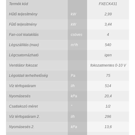
Termék kód
FXECK431
Hűtő teljesítmény
kW
2,99
Fűtő teljesítmény
kW
3,44
Fan-coil kialakítás
csöves
4
Légszállítás (max)
m³/h
540
Légcsatornázható
igen
Ventilátor fokozat
fokozatmentes 0-10 V
Légoldali terhelhetőség
Pa
75
Víz térfogatáram
l/h
514
Nyomásesés
kPa
20,4
Csatlakozó méret
"
1/2
Víz térfogatáram 2.
l/h
296
Nyomásesés 2.
kPa
13,6