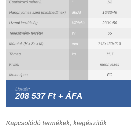
Csatlakozó méret 2.
"
1/2
Hangnyomás szint (min/med/max)
db(A)
16/33/46
Üzemi feszültség
V/Ph/Hz
230/1/50
Teljesítmény felvétel
W
65
Méretek (H x Sz x M)
mm
745x450x215
Tömeg
kg
15,7
Kivitel
mennyezeti
Motor típus
EC
Listaár:
208 537 Ft + ÁFA
Kapcsolódó termékek, kiegészítők