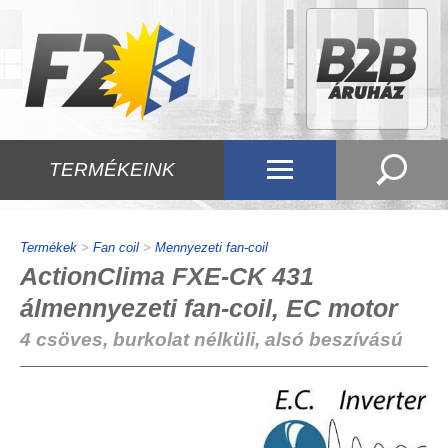
TERMÉKEINK
Termékek
>
Fan coil
>
Mennyezeti fan-coil
ActionClima FXE-CK 431
álmennyezeti fan-coil, EC motor
4 csöves, burkolat nélküli, alsó beszívású