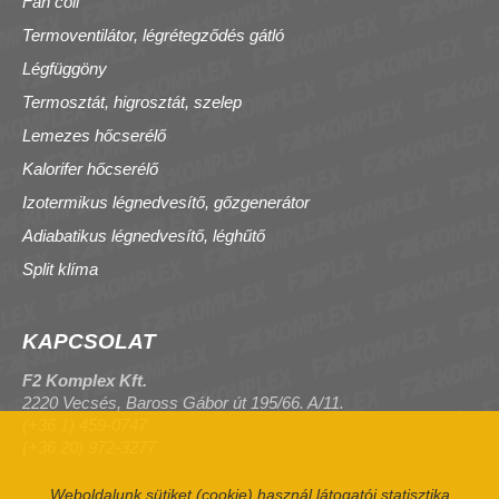
Fan coil
Termoventilátor, légrétegződés gátló
Légfüggöny
Termosztát, higrosztát, szelep
Lemezes hőcserélő
Kalorifer hőcserélő
Izotermikus légnedvesítő, gőzgenerátor
Adiabatikus légnedvesítő, léghűtő
Split klíma
KAPCSOLAT
F2 Komplex Kft.
2220 Vecsés, Baross Gábor út 195/66. A/11.
(+36 1) 459-0747
(+36 20) 972-3277
Weboldalunk sütiket (cookie) használ látogatói statisztika