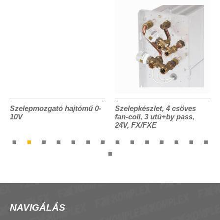
Szelepmozgató hajtómű 0-
Szelepkészlet, 4 csöves
10V
fan-coil, 3 utú+by pass,
24V, FX/FXE
NAVIGÁLÁS