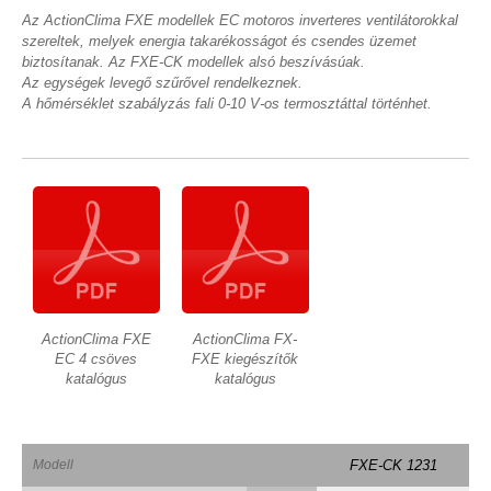
Az ActionClima FXE modellek EC motoros inverteres ventilátorokkal
szereltek, melyek energia takarékosságot és csendes üzemet
biztosítanak. Az FXE-CK modellek alsó beszívásúak.
Az egységek levegő szűrővel rendelkeznek.
A hőmérséklet szabályzás fali 0-10 V-os termosztáttal történhet.
ActionClima FXE
ActionClima FX-
EC 4 csöves
FXE kiegészítők
katalógus
katalógus
Modell
FXE-CK 1231