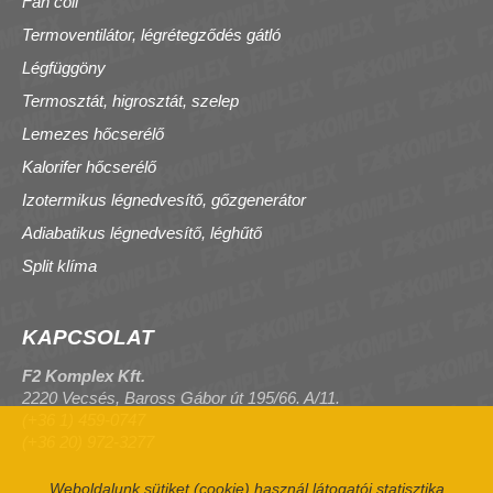
Fan coil
Termoventilátor, légrétegződés gátló
Légfüggöny
Termosztát, higrosztát, szelep
Lemezes hőcserélő
Kalorifer hőcserélő
Izotermikus légnedvesítő, gőzgenerátor
Adiabatikus légnedvesítő, léghűtő
Split klíma
KAPCSOLAT
F2 Komplex Kft.
2220 Vecsés, Baross Gábor út 195/66. A/11.
(+36 1) 459-0747
(+36 20) 972-3277
Weboldalunk sütiket (cookie) használ látogatói statisztika