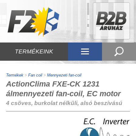
TERMÉKEINK
Termékek
>
Fan coil
>
Mennyezeti fan-coil
ActionClima FXE-CK 1231
álmennyezeti fan-coil, EC motor
4 csöves, burkolat nélküli, alsó beszívású