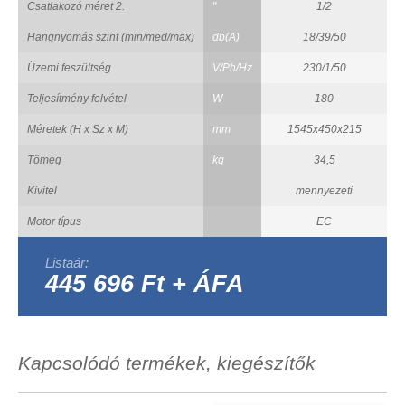
Csatlakozó méret 2.
"
1/2
Hangnyomás szint (min/med/max)
db(A)
18/39/50
Üzemi feszültség
V/Ph/Hz
230/1/50
Teljesítmény felvétel
W
180
Méretek (H x Sz x M)
mm
1545x450x215
Tömeg
kg
34,5
Kivitel
mennyezeti
Motor típus
EC
Listaár:
445 696 Ft + ÁFA
Kapcsolódó termékek, kiegészítők