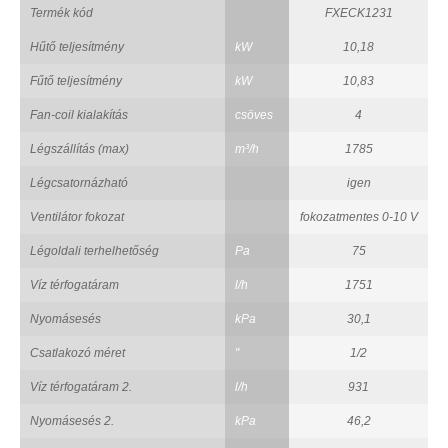
Termék kód
FXECK1231
Hűtő teljesítmény
kW
10,18
Fűtő teljesítmény
kW
10,83
Fan-coil kialakítás
csöves
4
Légszállítás (max)
m³/h
1785
Légcsatornázható
igen
Ventilátor fokozat
fokozatmentes 0-10 V
Légoldali terhelhetőség
Pa
75
Víz térfogatáram
l/h
1751
Nyomásesés
kPa
30,1
Csatlakozó méret
"
1/2
Víz térfogatáram 2.
l/h
931
Nyomásesés 2.
kPa
46,2