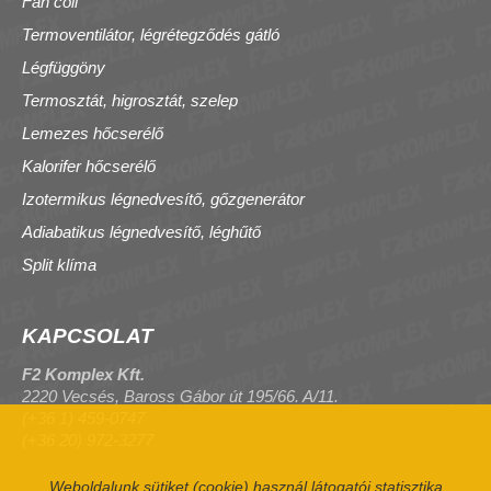
Fan coil
Termoventilátor, légrétegződés gátló
Légfüggöny
Termosztát, higrosztát, szelep
Lemezes hőcserélő
Kalorifer hőcserélő
Izotermikus légnedvesítő, gőzgenerátor
Adiabatikus légnedvesítő, léghűtő
Split klíma
KAPCSOLAT
F2 Komplex Kft.
2220 Vecsés, Baross Gábor út 195/66. A/11.
(+36 1) 459-0747
(+36 20) 972-3277
Weboldalunk sütiket (cookie) használ látogatói statisztika