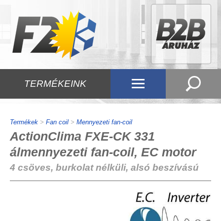
TERMÉKEINK
Termékek
>
Fan coil
>
Mennyezeti fan-coil
ActionClima FXE-CK 331
álmennyezeti fan-coil, EC motor
4 csöves, burkolat nélküli, alsó beszívású