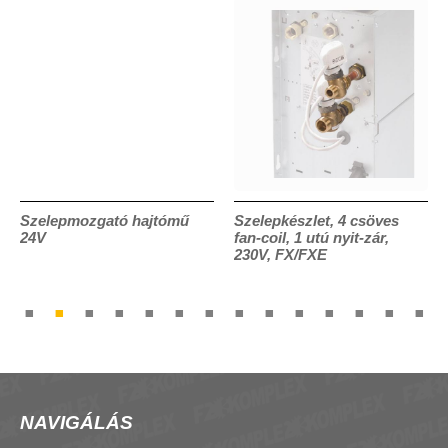
Szelepmozgató hajtómű
Szelepkészlet, 4 csöves
24V
fan-coil, 1 utú nyit-zár,
230V, FX/FXE
NAVIGÁLÁS