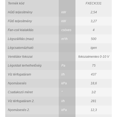
Termék kód
FXECK331
Hűtő teljesítmény
kW
2,54
Fűtő teljesítmény
kW
3,27
Fan-coil kialakítás
csöves
4
Légszállítás (max)
m³/h
500
Légcsatornázható
igen
Ventilátor fokozat
fokozatmentes 0-10 V
Légoldali terhelhetőség
Pa
75
Víz térfogatáram
l/h
437
Nyomásesés
kPa
18,6
Csatlakozó méret
"
1/2
Víz térfogatáram 2.
l/h
281
Nyomásesés 2.
kPa
12,3