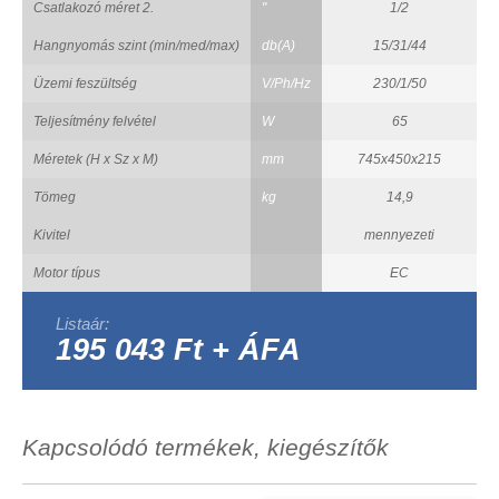
Csatlakozó méret 2.
"
1/2
Hangnyomás szint (min/med/max)
db(A)
15/31/44
Üzemi feszültség
V/Ph/Hz
230/1/50
Teljesítmény felvétel
W
65
Méretek (H x Sz x M)
mm
745x450x215
Tömeg
kg
14,9
Kivitel
mennyezeti
Motor típus
EC
Listaár:
195 043 Ft + ÁFA
Kapcsolódó termékek, kiegészítők