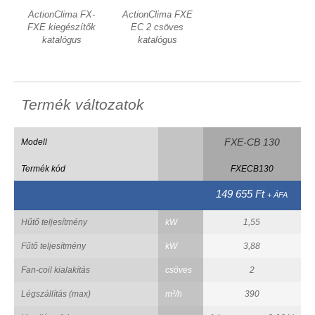
ActionClima FX-
ActionClima FXE
FXE kiegészítők
EC 2 csöves
katalógus
katalógus
Termék változatok
FXE-CB 130
Modell
Termék kód
FXECB130
149 655 Ft
+ ÁFA
Hűtő teljesítmény
kW
1,55
Fűtő teljesítmény
kW
3,88
Fan-coil kialakítás
csöves
2
Légszállítás (max)
m³/h
390