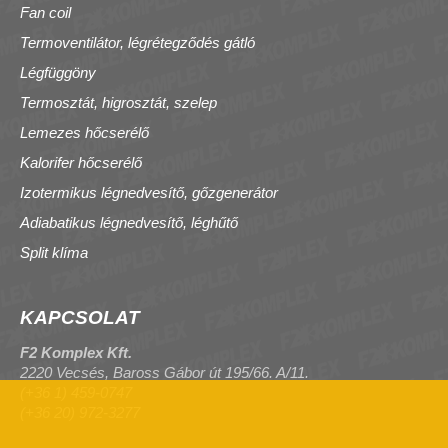
Fan coil
Termoventilátor, légrétegződés gátló
Légfüggöny
Termosztát, higrosztát, szelep
Lemezes hőcserélő
Kalorifer hőcserélő
Izotermikus légnedvesítő, gőzgenerátor
Adiabatikus légnedvesítő, léghűtő
Split klíma
KAPCSOLAT
F2 Komplex Kft.
2220 Vecsés, Baross Gábor út 195/66. A/11.
(+36 1) 459-0747
(+36 20) 972-3277