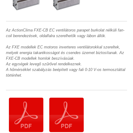
Az ActionClima FXE-CB EC ventilátoros parapet burkolat nélküli fan-
coil berendezések, oldalfalra szerelhetők vagy lábon állók.
Az FXE modellek EC motoros inverteres ventilátorokkal szereltek,
melyek energia takarékosságot és csendes üzemet biztosítanak. Az
FXE-CB modellek homlok beszívásúak.
Az egységek levegő szűrővel rendelkeznek.
A hőmérséklet szabályzás beépített vagy fali 0-10 V-os termosztáttal
történhet.