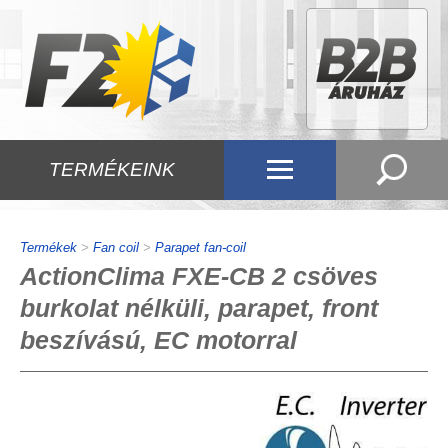
TERMÉKEINK
Termékek
>
Fan coil
>
Parapet fan-coil
ActionClima FXE-CB 2 csöves
burkolat nélküli, parapet, front
beszívású, EC motorral