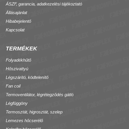
ÁSZF, garancia, adatkezelési tájékoztató
Állásajánlat
Hibabejelentő
Kapcsolat
TERMÉKEK
Folyadékhűtő
Hőszivattyú
Légszárító, ködtelenítő
Fan coil
Termoventilátor, légrétegződés gátló
Légfüggöny
Termosztát, higrosztát, szelep
Lemezes hőcserélő