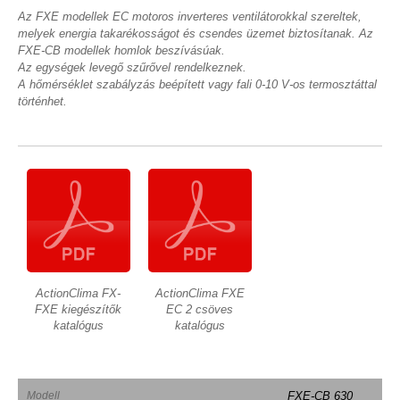
Az FXE modellek EC motoros inverteres ventilátorokkal szereltek,
melyek energia takarékosságot és csendes üzemet biztosítanak. Az
FXE-CB modellek homlok beszívásúak.
Az egységek levegő szűrővel rendelkeznek.
A hőmérséklet szabályzás beépített vagy fali 0-10 V-os termosztáttal
történhet.
ActionClima FX-
ActionClima FXE
FXE kiegészítők
EC 2 csöves
katalógus
katalógus
Modell
FXE-CB 630