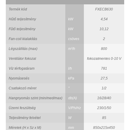
Termék kód
FXECB630
Hűtő teljesítmény
kW
4,54
Fűtő teljesítmény
kW
10,12
Fan-coil kialakítás
csöves
2
Légszállítás (max)
m³/h
800
Ventilátor fokozat
fokozatmentes 0-10 V
Víz térfogatáram
l/h
781
Nyomásesés
kPa
27,5
Csatlakozó méret
"
1/2
Hangnyomás szint (min/med/max)
db(A)
16/28/40
Üzemi feszültség
V/Ph/Hz
230/1/50
Teljesítmény felvétel
W
85
Méretek (H x Sz x M)
mm
850x215x450