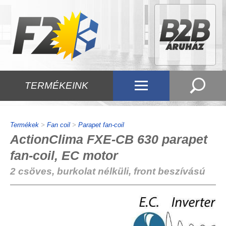
TERMÉKEINK
Termékek
>
Fan coil
>
Parapet fan-coil
ActionClima FXE-CB 630 parapet
fan-coil, EC motor
2 csöves, burkolat nélküli, front beszívású