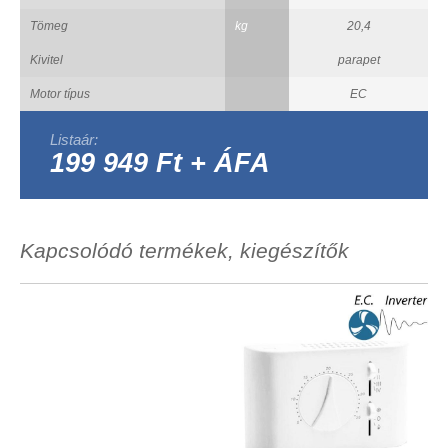
Tömeg
kg
20,4
Kivitel
parapet
Motor típus
EC
Listaár:
199 949 Ft + ÁFA
Kapcsolódó termékek, kiegészítők