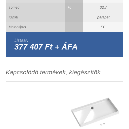
Tömeg
kg
32,7
Kivitel
parapet
Motor típus
EC
Listaár:
377 407 Ft + ÁFA
Kapcsolódó termékek, kiegészítők