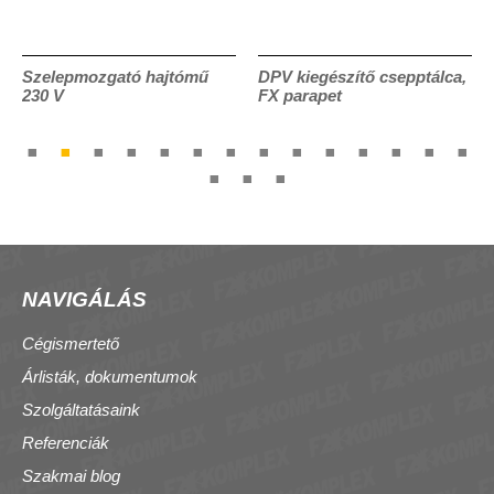
Szelepmozgató hajtómű
DPV kiegészítő csepptálca,
230 V
FX parapet
NAVIGÁLÁS
Cégismertető
Árlisták, dokumentumok
Szolgáltatásaink
Referenciák
Szakmai blog