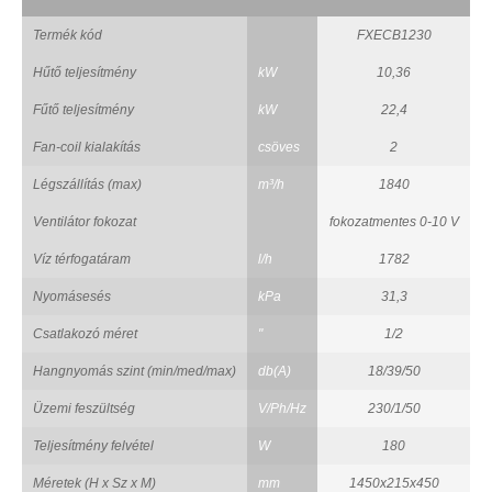
Termék kód
FXECB1230
Hűtő teljesítmény
kW
10,36
Fűtő teljesítmény
kW
22,4
Fan-coil kialakítás
csöves
2
Légszállítás (max)
m³/h
1840
Ventilátor fokozat
fokozatmentes 0-10 V
Víz térfogatáram
l/h
1782
Nyomásesés
kPa
31,3
Csatlakozó méret
"
1/2
Hangnyomás szint (min/med/max)
db(A)
18/39/50
Üzemi feszültség
V/Ph/Hz
230/1/50
Teljesítmény felvétel
W
180
Méretek (H x Sz x M)
mm
1450x215x450