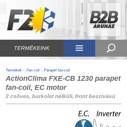
TERMÉKEINK
Termékek
>
Fan coil
>
Parapet fan-coil
ActionClima FXE-CB 1230 parapet
fan-coil, EC motor
2 csöves, burkolat nélküli, front beszívású