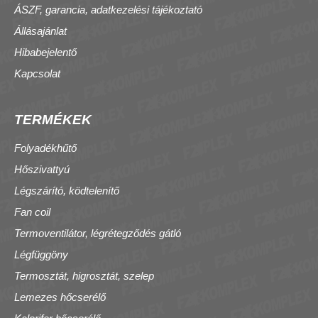
ÁSZF, garancia, adatkezelési tájékoztató
Állásajánlat
Hibabejelentő
Kapcsolat
TERMÉKEK
Folyadékhűtő
Hőszivattyú
Légszárító, ködtelenítő
Fan coil
Termoventilátor, légrétegződés gátló
Légfüggöny
Termosztát, higrosztát, szelep
Lemezes hőcserélő