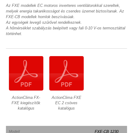
Az FXE modellek EC motoros inverteres ventilátorokkal szereltek,
melyek energia takarékosságot és csendes üzemet biztosítanak. Az
FXE-CB modellek homlok beszívásúak.
Az egységek levegő szűrővel rendelkeznek.
A hőmérséklet szabályzás beépített vagy fali 0-10 V-os termosztáttal
történhet.
ActionClima FX-
ActionClima FXE
FXE kiegészítők
EC 2 csöves
katalógus
katalógus
Modell
FXE-CB 1230