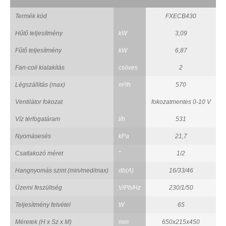
Termék kód
FXECB430
Hűtő teljesítmény
kW
3,09
Fűtő teljesítmény
kW
6,87
Fan-coil kialakítás
csöves
2
Légszállítás (max)
m³/h
570
Ventilátor fokozat
fokozatmentes 0-10 V
Víz térfogatáram
l/h
531
Nyomásesés
kPa
21,7
Csatlakozó méret
"
1/2
Hangnyomás szint (min/med/max)
db(A)
16/33/46
Üzemi feszültség
V/Ph/Hz
230/1/50
Teljesítmény felvétel
W
65
Méretek (H x Sz x M)
mm
650x215x450