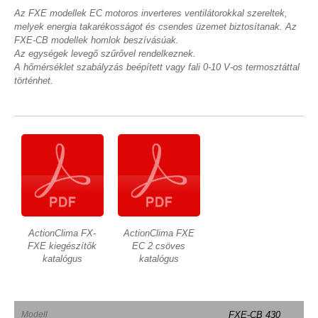
Az FXE modellek EC motoros inverteres ventilátorokkal szereltek,
melyek energia takarékosságot és csendes üzemet biztosítanak. Az
FXE-CB modellek homlok beszívásúak.
Az egységek levegő szűrővel rendelkeznek.
A hőmérséklet szabályzás beépített vagy fali 0-10 V-os termosztáttal
történhet.
ActionClima FX-
ActionClima FXE
FXE kiegészítők
EC 2 csöves
katalógus
katalógus
Modell
FXE-CB 430