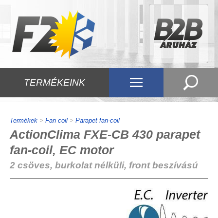
TERMÉKEINK
Termékek
>
Fan coil
>
Parapet fan-coil
ActionClima FXE-CB 430 parapet
fan-coil, EC motor
2 csöves, burkolat nélküli, front beszívású