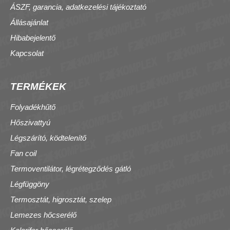
ÁSZF, garancia, adatkezelési tájékoztató
Állásajánlat
Hibabejelentő
Kapcsolat
TERMÉKEK
Folyadékhűtő
Hőszivattyú
Légszárító, ködtelenítő
Fan coil
Termoventilátor, légrétegződés gátló
Légfüggöny
Termosztát, higrosztát, szelep
Lemezes hőcserélő