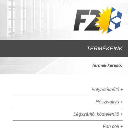
TERMÉKEINK
Termék kereső:
Folyadékhűtő +
Hőszivattyú +
Légszárító, ködtelenítő +
Fan coil +