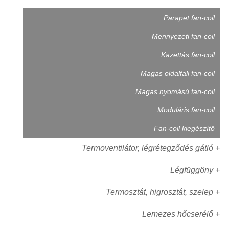
Parapet fan-coil
Mennyezeti fan-coil
Kazettás fan-coil
Magas oldalfali fan-coil
Magas nyomású fan-coil
Moduláris fan-coil
Fan-coil kiegészítő
Termoventilátor, légrétegződés gátló +
Légfüggöny +
Termosztát, higrosztát, szelep +
Lemezes hőcserélő +