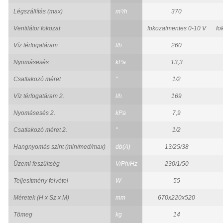
Légszállítás (max)
m³/h
370
Ventilátor fokozat
fokozatmentes 0-10 V
fo
Víz térfogatáram
l/h
260
Nyomásesés
kPa
13,3
Csatlakozó méret
"
1/2
Víz térfogatáram 2.
l/h
169
Nyomásesés 2.
kPa
7,9
Csatlakozó méret 2.
"
1/2
Hangnyomás szint (min/med/max)
db(A)
13/25/38
Üzemi feszültség
V/Ph/Hz
230/1/50
Teljesítmény felvétel
W
55
Méretek (H x Sz x M)
mm
670x220x520
Tömeg
kg
14