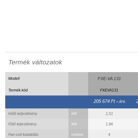
Termék változatok
FXE-VA 131
Modell
Termék kód
FXEVA131
205 674 Ft
+ ÁFA
Hűtő teljesítmény
kW
1,51
Fűtő teljesítmény
kW
1,96
Fan-coil kialakítás
csöves
4