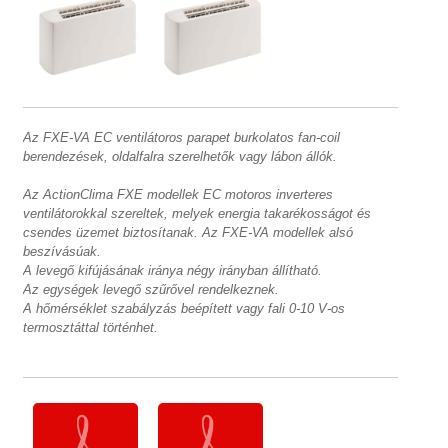
Az FXE-VA EC ventilátoros parapet burkolatos fan-coil
berendezések, oldalfalra szerelhetők vagy lábon állók.
Az ActionClima FXE modellek EC motoros inverteres
ventilátorokkal szereltek, melyek energia takarékosságot és
csendes üzemet biztosítanak. Az FXE-VA modellek alsó
beszívásúak.
A levegő kifújásának iránya négy irányban állítható.
Az egységek levegő szűrővel rendelkeznek.
A hőmérséklet szabályzás beépített vagy fali 0-10 V-os
termosztáttal történhet.