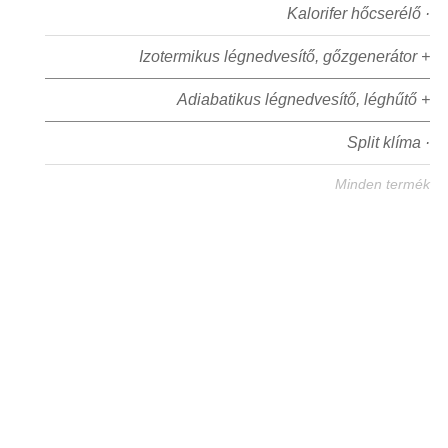
Kalorifer hőcserélő ·
Izotermikus légnedvesítő, gőzgenerátor +
Adiabatikus légnedvesítő, léghűtő +
Split klíma ·
Minden termék