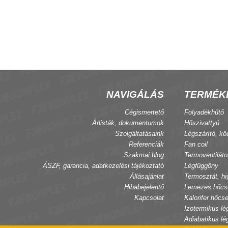
szítő csepptálca, FX
Szelepkészlet, 4 csöves fan-coil, 1
utú nyit-zár, 230V, FX/FXE
NAVIGÁLÁS
TERMÉK
Cégismertető
Folyadékhűtő
Árlisták, dokumentumok
Hőszivattyú
Szolgáltatásaink
Légszárító, kö
Referenciák
Fan coil
Szakmai blog
Termoventiláto
ÁSZF, garancia, adatkezelési tájékoztató
Légfüggöny
Állásajánlat
Termosztát, hi
Hibabejelentő
Lemezes hőcs
Kapcsolat
Kalorifer hőcse
Izotermikus lé
Adiabatikus lé