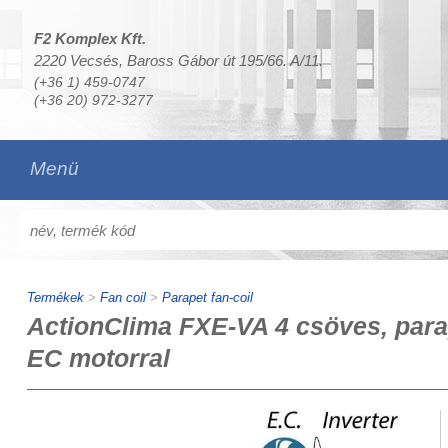
F2 Komplex Kft.
2220 Vecsés, Baross Gábor út 195/66. A/11.
(+36 1) 459-0747
(+36 20) 972-3277
Menü
Termékek
>
Fan coil
>
Parapet fan-coil
ActionClima FXE-VA 4 csöves, parap
EC motorral