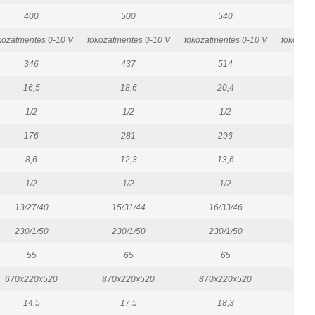
400
500
540
kozatmentes 0-10 V
fokozatmentes 0-10 V
fokozatmentes 0-10 V
fokozatm
346
437
514
16,5
18,6
20,4
1/2
1/2
1/2
176
281
296
8,6
12,3
13,6
1/2
1/2
1/2
13/27/40
15/31/44
16/33/46
16
230/1/50
230/1/50
230/1/50
23
55
65
65
670x220x520
870x220x520
870x220x520
1070
14,5
17,5
18,3