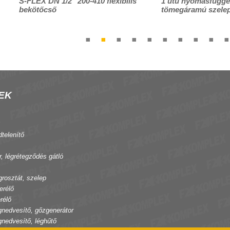
S-FLEX DN 1/2" 200-410 flexibilis
1 utú nyomásfügget
bekötőcső
tömegáramú szele
EK
dtelenítő
r, légrétegződés gátló
grosztát, szelep
erélő
rélő
gnedvesítő, gőzgenerátor
gnedvesítő, léghűtő