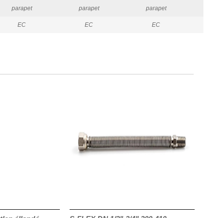
parapet
parapet
parapet
p
EC
EC
EC