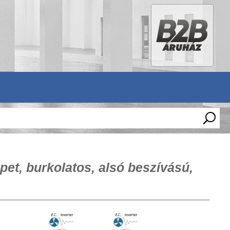
et, burkolatos, alsó beszívású,