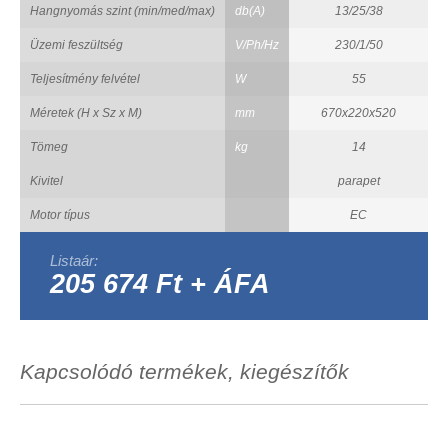
Hangnyomás szint (min/med/max)
db(A)
13/25/38
Üzemi feszültség
V/Ph/Hz
230/1/50
Teljesítmény felvétel
W
55
Méretek (H x Sz x M)
mm
670x220x520
Tömeg
kg
14
Kivitel
parapet
Motor típus
EC
Listaár:
205 674 Ft + ÁFA
Kapcsolódó termékek, kiegészítők