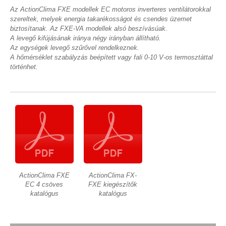
Az ActionClima FXE modellek EC motoros inverteres ventilátorokkal
szereltek, melyek energia takarékosságot és csendes üzemet
biztosítanak. Az FXE-VA modellek alsó beszívásúak.
A levegő kifújásának iránya négy irányban állítható.
Az egységek levegő szűrővel rendelkeznek.
A hőmérséklet szabályzás beépített vagy fali 0-10 V-os termosztáttal
történhet.
ActionClima FXE
ActionClima FX-
EC 4 csöves
FXE kiegészítők
katalógus
katalógus