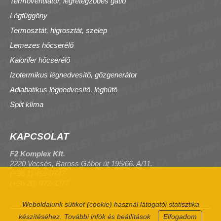
Termoventilátor, légrétegződés gátló
Légfüggöny
Termosztát, higrosztát, szelep
Lemezes hőcserélő
Kalorifer hőcserélő
Izotermikus légnedvesítő, gőzgenerátor
Adiabatikus légnedvesítő, léghűtő
Split klíma
KAPCSOLAT
F2 Komplex Kft.
2220 Vecsés, Baross Gábor út 195/66. A/11.
(+36 1) 459-0747
(+36 20) 972-3277
Weboldalunk sütiket (cookie) használ látogatói statisztika
készítéséhez.
További infók és beállítások
Elfogadom