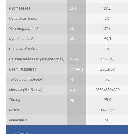
Nyomásesés
kPa
27,1
Csatlakozó méret
"
1/2
Víz térfogatáram 2.
l/h
574
Nyomásesés 2.
kPa
46,3
Csatlakozó méret 2.
"
1/2
Hangnyomás szint (min/med/max)
db(A)
17/36/46
Üzemi feszültség
V/Ph/Hz
230/1/50
Teljesítmény felvétel
W
90
Méretek (H x Sz x M)
mm
1270x220x520
Tömeg
kg
28,6
Kivitel
parapet
Motor típus
EC
Listaár: