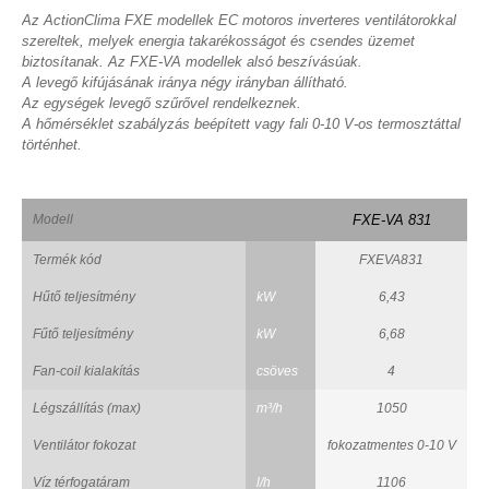
Az ActionClima FXE modellek EC motoros inverteres ventilátorokkal
szereltek, melyek energia takarékosságot és csendes üzemet
biztosítanak. Az FXE-VA modellek alsó beszívásúak.
A levegő kifújásának iránya négy irányban állítható.
Az egységek levegő szűrővel rendelkeznek.
A hőmérséklet szabályzás beépített vagy fali 0-10 V-os termosztáttal
történhet.
Modell
FXE-VA 831
Termék kód
FXEVA831
Hűtő teljesítmény
kW
6,43
Fűtő teljesítmény
kW
6,68
Fan-coil kialakítás
csöves
4
Légszállítás (max)
m³/h
1050
Ventilátor fokozat
fokozatmentes 0-10 V
Víz térfogatáram
l/h
1106