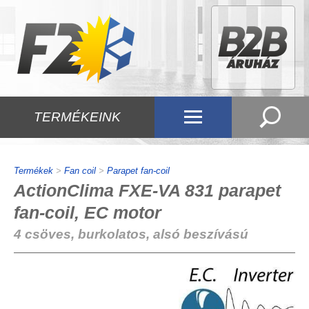
TERMÉKEINK
Termékek
>
Fan coil
>
Parapet fan-coil
ActionClima FXE-VA 831 parapet
fan-coil, EC motor
4 csöves, burkolatos, alsó beszívású