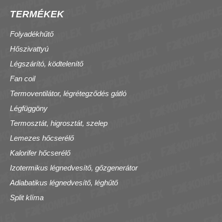
TERMÉKEK
Folyadékhűtő
Hőszivattyú
Légszárító, ködtelenítő
Fan coil
Termoventilátor, légrétegződés gátló
Légfüggöny
Termosztát, higrosztát, szelep
Lemezes hőcserélő
Kalorifer hőcserélő
Izotermikus légnedvesítő, gőzgenerátor
Adiabatikus légnedvesítő, léghűtő
Split klíma