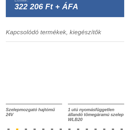
322 206 Ft + ÁFA
Kapcsolódó termékek, kiegészítők
Szelepmozgató hajtómű
1 utú nyomásfüggetlen
24V
állandó tömegáramú szelep
WLB20