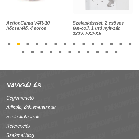
ActionClima V4R-10
Szelepkészlet, 2 csöves
hőcserélő, 4 soros
fan-coil, 1 utú nyit-zár,
230V, FX/FXE
NAVIGÁLÁS
Cégismertető
Árlisták, dokumentumok
Szolgáltatásaink
Referenciák
Szakmai blog