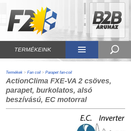
TERMÉKEINK
Termékek
>
Fan coil
>
Parapet fan-coil
ActionClima FXE-VA 2 csöves,
parapet, burkolatos, alsó
beszívású, EC motorral