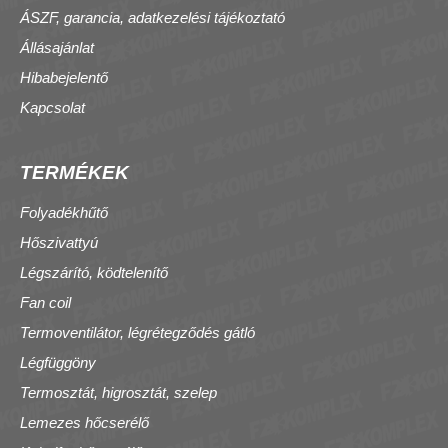
ÁSZF, garancia, adatkezelési tájékoztató
Állásajánlat
Hibabejelentő
Kapcsolat
TERMÉKEK
Folyadékhűtő
Hőszivattyú
Légszárító, ködtelenítő
Fan coil
Termoventilátor, légrétegződés gátló
Légfüggöny
Termosztát, higrosztát, szelep
Lemezes hőcserélő