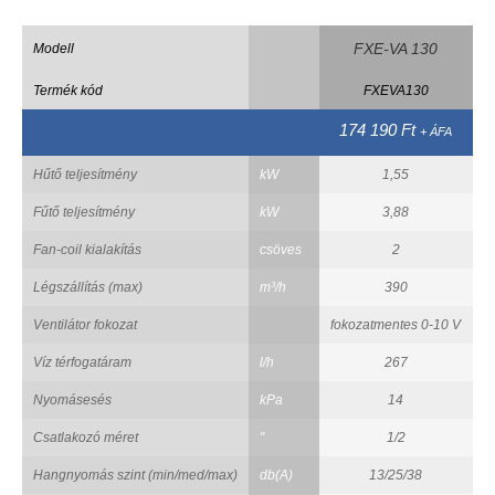
FXE-VA 130
Modell
Termék kód
FXEVA130
174 190 Ft
+ ÁFA
Hűtő teljesítmény
kW
1,55
Fűtő teljesítmény
kW
3,88
Fan-coil kialakítás
csöves
2
Légszállítás (max)
m³/h
390
Ventilátor fokozat
fokozatmentes 0-10 V
f
Víz térfogatáram
l/h
267
Nyomásesés
kPa
14
Csatlakozó méret
"
1/2
Hangnyomás szint (min/med/max)
db(A)
13/25/38