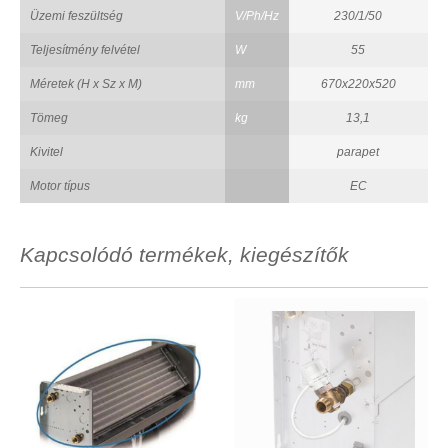
Üzemi feszültség
V/Ph/Hz
230/1/50
Teljesítmény felvétel
W
55
Méretek (H x Sz x M)
mm
670x220x520
Tömeg
kg
13,1
Kivitel
parapet
Motor típus
EC
Kapcsolódó termékek, kiegészítők