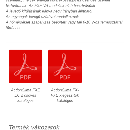
szereltek, melyek energia takarékosságot és csendes üzemet
biztosítanak. Az FXE-VA modellek alsó beszívásúak.
A levegő kifújásának iránya négy irányban állítható.
Az egységek levegő szűrővel rendelkeznek.
A hőmérséklet szabályzás beépített vagy fali 0-10 V-os termosztáttal
történhet.
ActionClima FXE
ActionClima FX-
EC 2 csöves
FXE kiegészítők
katalógus
katalógus
Termék változatok