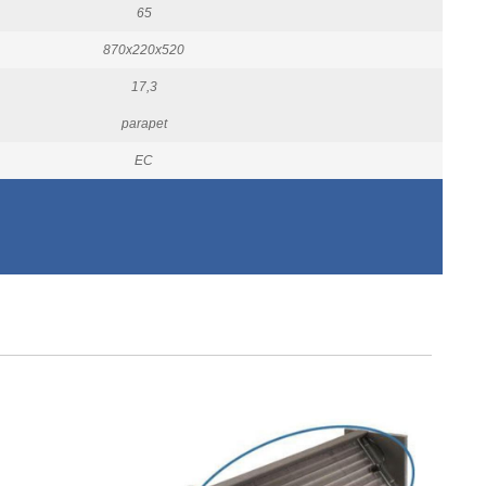
65
870x220x520
17,3
parapet
EC