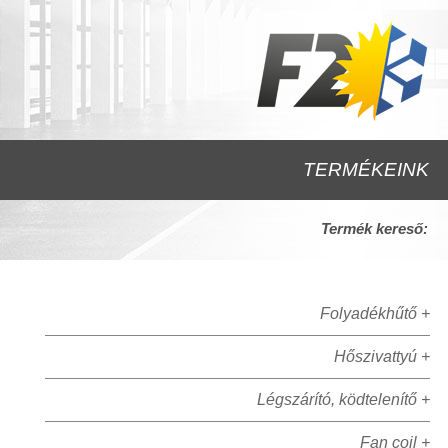
TERMÉKEINK
Termék kereső:
Folyadékhűtő +
Hőszivattyú +
Légszárító, ködtelenítő +
Fan coil +