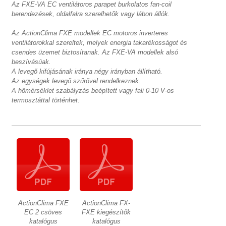
Az FXE-VA EC ventilátoros parapet burkolatos fan-coil
berendezések, oldalfalra szerelhetők vagy lábon állók.
Az ActionClima FXE modellek EC motoros inverteres
ventilátorokkal szereltek, melyek energia takarékosságot és
csendes üzemet biztosítanak. Az FXE-VA modellek alsó
beszívásúak.
A levegő kifújásának iránya négy irányban állítható.
Az egységek levegő szűrővel rendelkeznek.
A hőmérséklet szabályzás beépített vagy fali 0-10 V-os
termosztáttal történhet.
ActionClima FXE
ActionClima FX-
EC 2 csöves
FXE kiegészítők
katalógus
katalógus