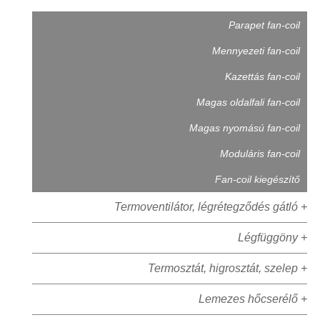
Parapet fan-coil
Mennyezeti fan-coil
Kazettás fan-coil
Magas oldalfali fan-coil
Magas nyomású fan-coil
Moduláris fan-coil
Fan-coil kiegészítő
Termoventilátor, légrétegződés gátló +
Légfüggöny +
Termosztát, higrosztát, szelep +
Lemezes hőcserélő +