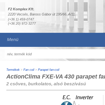
F2 Komplex Kft.
2220 Vecsés, Baross Gábor út 195/66. A/11.
(+36 1) 459-0747
(+36 20) 972-3277
Menü
Termékek
>
Fan coil
>
Parapet fan-coil
ActionClima FXE-VA 430 parapet fa
2 csöves, burkolatos, alsó beszívású