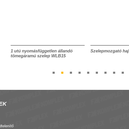
1 utú nyomásfüggetlen állandó
Szelepmozgató ha
tömegáramú szelep WLB15
EK
dtelenítő