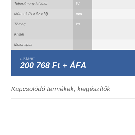
Teljesítmény felvétel
W
Méretek (H x Sz x M)
mm
Tömeg
kg
Kivitel
Motor típus
Listaár:
200 768 Ft + ÁFA
Kapcsolódó termékek, kiegészítők