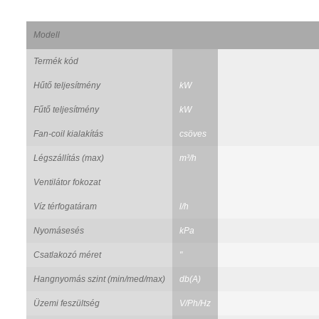
Modell
Termék kód
Hűtő teljesítmény
kW
Fűtő teljesítmény
kW
Fan-coil kialakítás
csöves
Légszállítás (max)
m³/h
Ventilátor fokozat
Víz térfogatáram
l/h
Nyomásesés
kPa
Csatlakozó méret
"
Hangnyomás szint (min/med/max)
db(A)
Üzemi feszültség
V/Ph/Hz