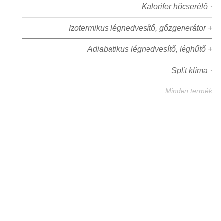
Kalorifer hőcserélő ·
Izotermikus légnedvesítő, gőzgenerátor +
Adiabatikus légnedvesítő, léghűtő +
Split klíma ·
Minden termék