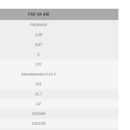
FXE-VA 430
FXEVA430
3,09
6,87
2
570
fokozatmentes 0-10 V
531
21,7
1/2
16/33/46
230/1/50