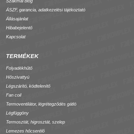
Szakmai blog
ÁSZF, garancia, adatkezelési tájékoztató
Állásajánlat
Hibabejelentő
Kapcsolat
TERMÉKEK
Folyadékhűtő
Hőszivattyú
Légszárító, ködtelenítő
Fan coil
Termoventilátor, légrétegződés gátló
Légfüggöny
Termosztát, higrosztát, szelep
Lemezes hőcserélő