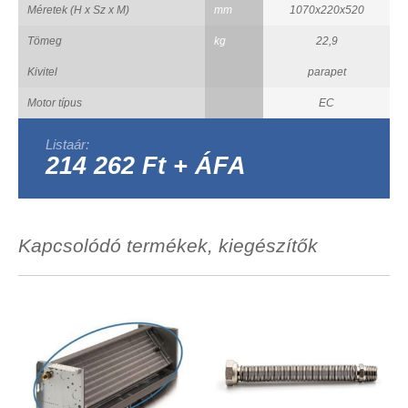
Méretek (H x Sz x M)
mm
1070x220x520
Tömeg
kg
22,9
Kivitel
parapet
Motor típus
EC
Listaár:
214 262 Ft + ÁFA
Kapcsolódó termékek, kiegészítők