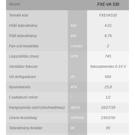
Modell
FXE-VA 530
Termék kód
FXEVA530
Hűtő teljesítmény
kW
4,01
Fűtő teljesítmény
kW
8,76
Fan-coil kialakítás
csöves
2
Légszállítás (max)
m³/h
745
Ventilátor fokozat
fokozatmentes 0-10 V
Víz térfogatáram
l/h
690
Nyomásesés
kPa
25,8
Csatlakozó méret
"
1/2
Hangnyomás szint (min/med/max)
db(A)
16/27/39
Üzemi feszültség
V/Ph/Hz
230/1/50
Teljesítmény felvétel
W
85