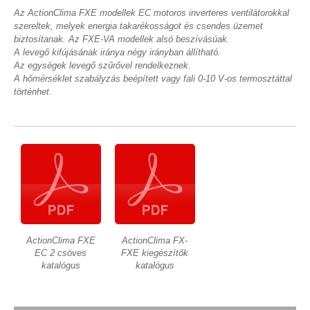
Az ActionClima FXE modellek EC motoros inverteres ventilátorokkal
szereltek, melyek energia takarékosságot és csendes üzemet
biztosítanak. Az FXE-VA modellek alsó beszívásúak.
A levegő kifújásának iránya négy irányban állítható.
Az egységek levegő szűrővel rendelkeznek.
A hőmérséklet szabályzás beépített vagy fali 0-10 V-os termosztáttal
történhet.
ActionClima FXE
ActionClima FX-
EC 2 csöves
FXE kiegészítők
katalógus
katalógus