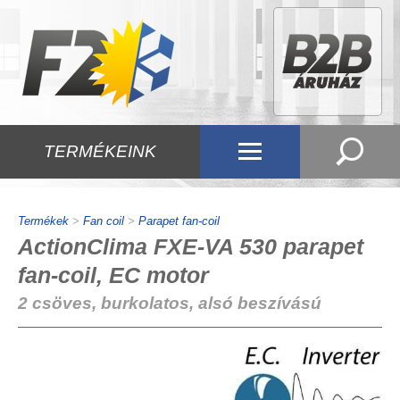
TERMÉKEINK
Termékek
>
Fan coil
>
Parapet fan-coil
ActionClima FXE-VA 530 parapet
fan-coil, EC motor
2 csöves, burkolatos, alsó beszívású