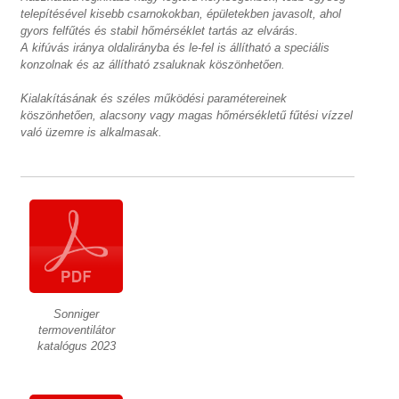
telepítésével kisebb csarnokokban, épületekben javasolt, ahol
gyors felfűtés és stabil hőmérséklet tartás az elvárás.
A kifúvás iránya oldalirányba és le-fel is állítható a speciális
konzolnak és az állítható zsaluknak köszönhetően.
Kialakításának és széles működési paramétereinek
köszönhetően, alacsony vagy magas hőmérsékletű fűtési vízzel
való üzemre is alkalmasak.
Sonniger
termoventilátor
katalógus 2023