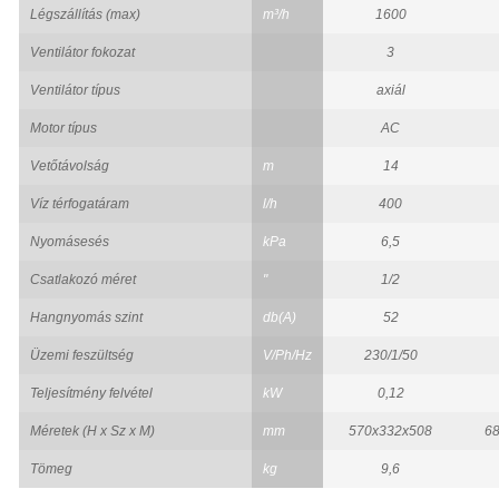
Légszállítás (max)
m³/h
1600
Ventilátor fokozat
3
Ventilátor típus
axiál
Motor típus
AC
Vetőtávolság
m
14
Víz térfogatáram
l/h
400
Nyomásesés
kPa
6,5
Csatlakozó méret
"
1/2
Hangnyomás szint
db(A)
52
Üzemi feszültség
V/Ph/Hz
230/1/50
Teljesítmény felvétel
kW
0,12
Méretek (H x Sz x M)
mm
570x332x508
6
Tömeg
kg
9,6