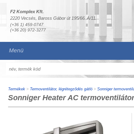
F2 Komplex Kft.
2220 Vecsés, Baross Gábor út 195/66. A/11.
(+36 1) 459-0747
(+36 20) 972-3277
Menü
Termékek
>
Termoventilátor, légrétegződés gátló
>
Sonniger termoventilá
Sonniger Heater AC termoventiláto