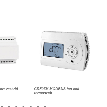
ort vezérlő
CRF07M MODBUS fan-coil
INF4
termosztát