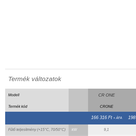
Termék változatok
CR ONE
Modell
Termék kód
CRONE
166 316 Ft
198
+ ÁFA
Fűtő teljesítmény (+15°C, 70/50°C)
kW
9,1