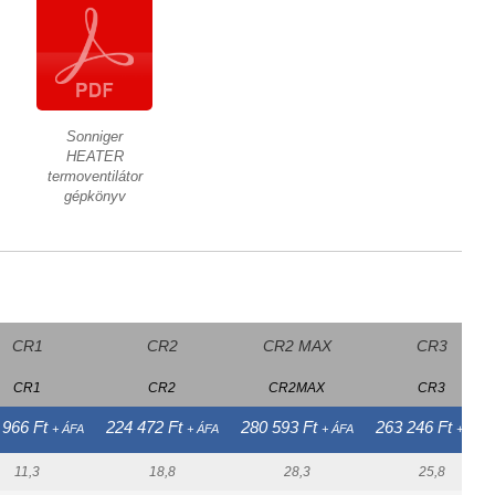
Sonniger
HEATER
termoventilátor
gépkönyv
CR1
CR2
CR2 MAX
CR3
CR1
CR2
CR2MAX
CR3
 966 Ft
224 472 Ft
280 593 Ft
263 246 Ft
+ ÁFA
+ ÁFA
+ ÁFA
+ ÁFA
11,3
18,8
28,3
25,8