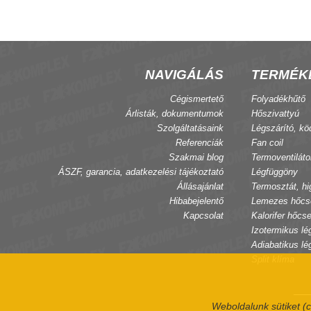
NAVIGÁLÁS
TERMÉK
Cégismertető
Folyadékhűtő
Árlisták, dokumentumok
Hőszivattyú
Szolgáltatásaink
Légszárító, kö
Referenciák
Fan coil
Szakmai blog
Termoventiláto
ÁSZF, garancia, adatkezelési tájékoztató
Légfüggöny
Állásajánlat
Termosztát, hi
Hibabejelentő
Lemezes hőcs
Kapcsolat
Kalorifer hőcse
Izotermikus lé
Adiabatikus lé
Split klíma
Weboldalunk sütiket (c