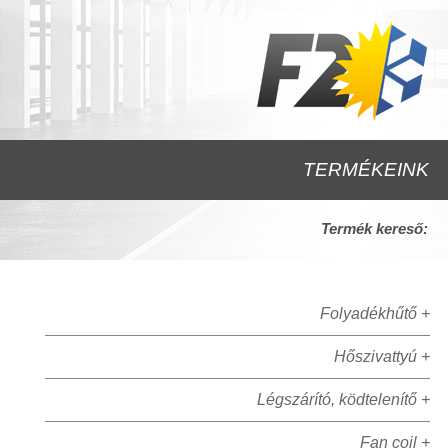
TERMÉKEINK
Termék kereső:
Folyadékhűtő +
Hőszivattyú +
Légszárító, ködtelenítő +
Fan coil +