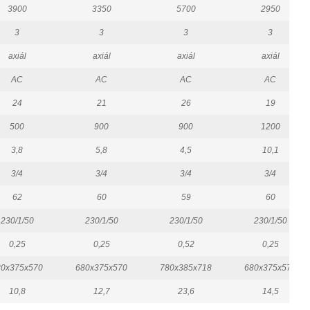
3900
3350
5700
2950
3
3
3
3
axiál
axiál
axiál
axiál
AC
AC
AC
AC
24
21
26
19
500
900
900
1200
3,8
5,8
4,5
10,1
3/4
3/4
3/4
3/4
62
60
59
60
230/1/50
230/1/50
230/1/50
230/1/50
0,25
0,25
0,52
0,25
80x375x570
680x375x570
780x385x718
680x375x570
10,8
12,7
23,6
14,5