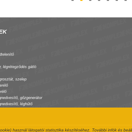
EK
dtelenítő
r, légrétegződés gátló
grosztát, szelep
erélő
rélő
gnedvesítő, gőzgenerátor
gnedvesítő, léghűtő
ookie) használ látogatói statisztika készítéséhez.
További infók és beál