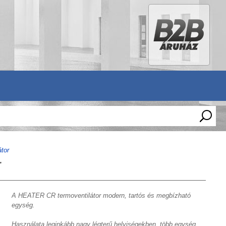
tor
r
A HEATER CR termoventilátor modern, tartós és megbízható
egység.
Használata leginkább nagy légterű helyiségekben, több egység