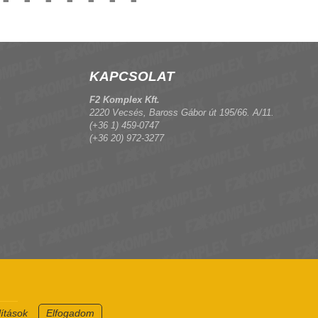
KAPCSOLAT
F2 Komplex Kft.
2220 Vecsés, Baross Gábor út 195/66. A/11.
(+36 1) 459-0747
(+36 20) 972-3277
lítások
Elfogadom