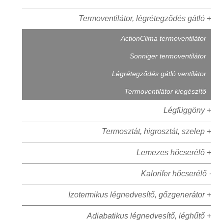
Termoventilátor, légrétegződés gátló +
ActionClima termoventilátor
Sonniger termoventilátor
Légrétegződés gátló ventilátor
Termoventilátor kiegészítő
Légfüggöny +
Termosztát, higrosztát, szelep +
Lemezes hőcserélő +
Kalorifer hőcserélő ·
Izotermikus légnedvesítő, gőzgenerátor +
Adiabatikus légnedvesítő, léghűtő +