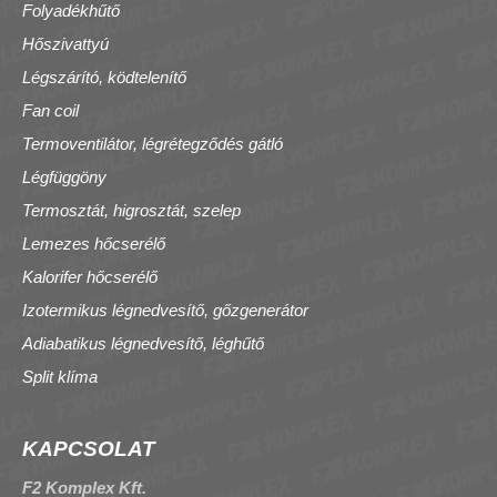
Folyadékhűtő
Hőszivattyú
Légszárító, ködtelenítő
Fan coil
Termoventilátor, légrétegződés gátló
Légfüggöny
Termosztát, higrosztát, szelep
Lemezes hőcserélő
Kalorifer hőcserélő
Izotermikus légnedvesítő, gőzgenerátor
Adiabatikus légnedvesítő, léghűtő
Split klíma
KAPCSOLAT
F2 Komplex Kft.