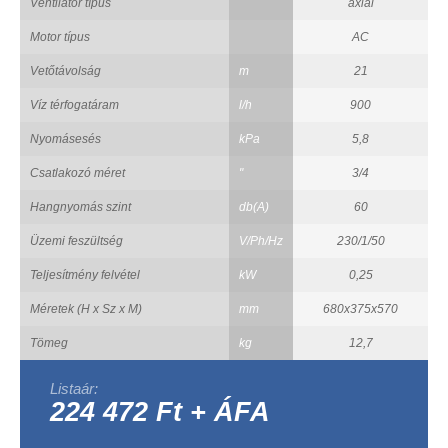
Ventilátor típus
axiál
Motor típus
AC
Vetőtávolság
m
21
Víz térfogatáram
l/h
900
Nyomásesés
kPa
5,8
Csatlakozó méret
"
3/4
Hangnyomás szint
db(A)
60
Üzemi feszültség
V/Ph/Hz
230/1/50
Teljesítmény felvétel
kW
0,25
Méretek (H x Sz x M)
mm
680x375x570
Tömeg
kg
12,7
Listaár:
224 472 Ft + ÁFA