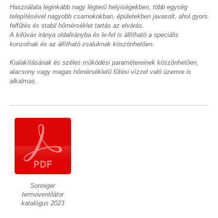
Használata leginkább nagy légterű helyiségekben, több egység
telepítésével nagyobb csarnokokban, épületekben javasolt, ahol gyors
felfűtés és stabil hőmérséklet tartás az elvárás.
A kifúvás iránya oldalirányba és le-fel is állítható a speciális
konzolnak és az állítható zsaluknak köszönhetően.
Kialakításának és széles működési paramétereinek köszönhetően,
alacsony vagy magas hőmérsékletű fűtési vízzel való üzemre is
alkalmas.
Sonniger
termoventilátor
katalógus 2023