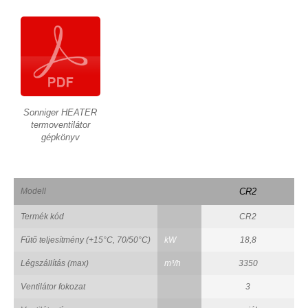
Sonniger HEATER
termoventilátor
gépkönyv
Modell
CR2
Termék kód
CR2
Fűtő teljesítmény (+15°C, 70/50°C)
kW
18,8
Légszállítás (max)
m³/h
3350
Ventilátor fokozat
3