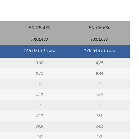
FX-CE 430
FX-CE 630
FXCE430
FXCE630
148 021 Ft
176 643 Ft
+ ÁFA
+ ÁFA
3,02
4,25
6,71
9,44
2
2
550
720
3
3
520
731
20,8
24,1
1/2
1/2