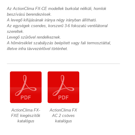
Az ActionClima FX-CE modellek burkolat nélküli, homlok
beszívású berendezések.
A levegő kifújásának iránya négy irányban állítható.
Az egységek csendes, korszerű 3-6 fokozatú ventilátorral
szereltek.
Levegő szűrővel rendelkeznek.
A hőmérséklet szabályzás beépített vagy fali termosztáttal,
illetve infra távvezérlővel történhet.
ActionClima FX-
ActionClima FX
FXE kiegészítők
AC 2 csöves
katalógus
katalógus