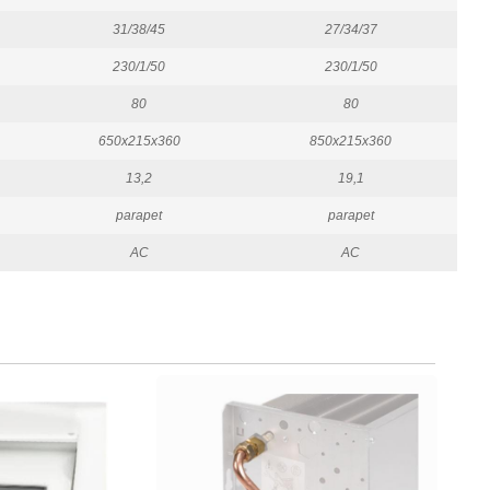
31/38/45
27/34/37
230/1/50
230/1/50
80
80
650x215x360
850x215x360
13,2
19,1
parapet
parapet
AC
AC