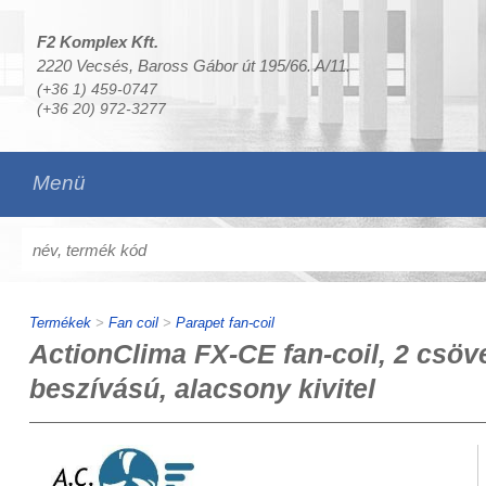
F2 Komplex Kft.
2220 Vecsés, Baross Gábor út 195/66. A/11.
(+36 1) 459-0747
(+36 20) 972-3277
Menü
Termékek
>
Fan coil
>
Parapet fan-coil
ActionClima FX-CE fan-coil, 2 csöves
beszívású, alacsony kivitel