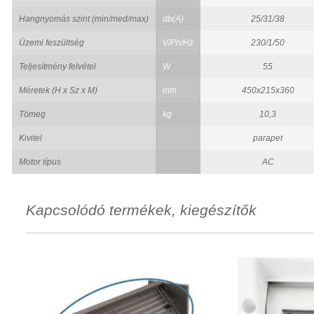
Hangnyomás szint (min/med/max)
db(A)
25/31/38
Üzemi feszültség
V/Ph/Hz
230/1/50
Teljesítmény felvétel
W
55
Méretek (H x Sz x M)
mm
450x215x360
Tömeg
kg
10,3
Kivitel
parapet
Motor típus
AC
Kapcsolódó termékek, kiegészítők