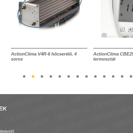
ActionClima V4R-6 hőcserélő, 4
ActionClima CBE25 
soros
termosztát
EK
dtelenítő