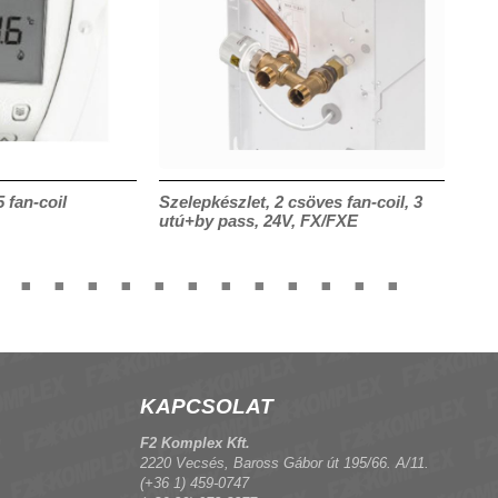
fan-coil
Szelepkészlet, 2 csöves fan-coil, 3
Sze
utú+by pass, 24V, FX/FXE
KAPCSOLAT
F2 Komplex Kft.
2220 Vecsés, Baross Gábor út 195/66. A/11.
(+36 1) 459-0747