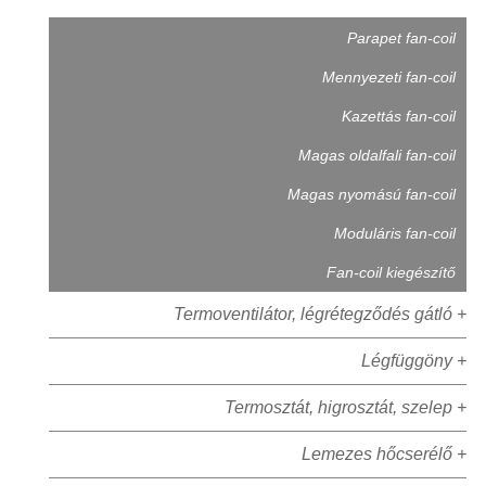
Parapet fan-coil
Mennyezeti fan-coil
Kazettás fan-coil
Magas oldalfali fan-coil
Magas nyomású fan-coil
Moduláris fan-coil
Fan-coil kiegészítő
Termoventilátor, légrétegződés gátló +
Légfüggöny +
Termosztát, higrosztát, szelep +
Lemezes hőcserélő +