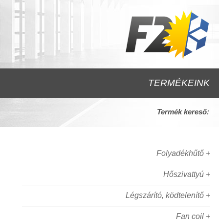
TERMÉKEINK
Termék kereső:
Folyadékhűtő +
Hőszivattyú +
Légszárító, ködtelenítő +
Fan coil +