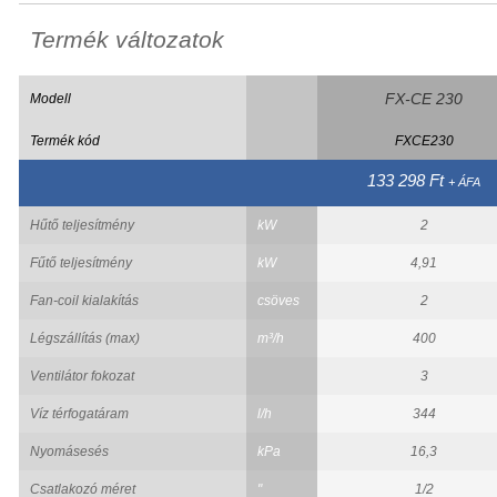
Termék változatok
FX-CE 230
Modell
Termék kód
FXCE230
133 298 Ft
+ ÁFA
Hűtő teljesítmény
kW
2
Fűtő teljesítmény
kW
4,91
Fan-coil kialakítás
csöves
2
Légszállítás (max)
m³/h
400
Ventilátor fokozat
3
Víz térfogatáram
l/h
344
Nyomásesés
kPa
16,3
Csatlakozó méret
"
1/2