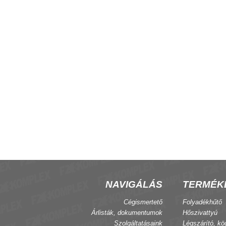
-coil csoport vezérlő
INF04 fan-coil csoport vezérlő
NAVIGÁLÁS
TERMÉK
Cégismertető
Folyadékhűtő
Árlisták, dokumentumok
Hőszivattyú
Szolgáltatásaink
Légszárító, kö