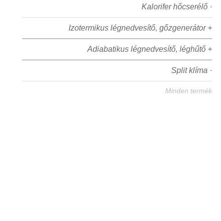
Kalorifer hőcserélő ·
Izotermikus légnedvesítő, gőzgenerátor +
Adiabatikus légnedvesítő, léghűtő +
Split klíma ·
Minden termék