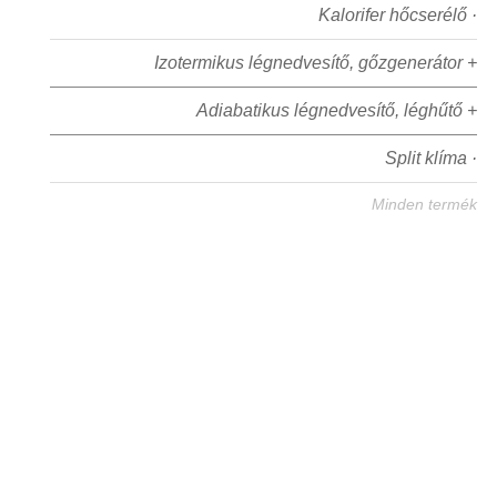
Kalorifer hőcserélő ·
Izotermikus légnedvesítő, gőzgenerátor +
Adiabatikus légnedvesítő, léghűtő +
Split klíma ·
Minden termék