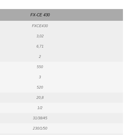
FX-CE 430
FXCE430
3,02
6,71
2
550
3
520
20,8
1/2
31/38/45
230/1/50