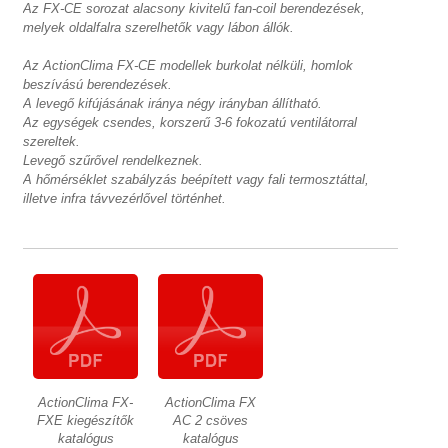
Az FX-CE sorozat alacsony kivitelű fan-coil berendezések,
melyek oldalfalra szerelhetők vagy lábon állók.
Az ActionClima FX-CE modellek burkolat nélküli, homlok
beszívású berendezések.
A levegő kifújásának iránya négy irányban állítható.
Az egységek csendes, korszerű 3-6 fokozatú ventilátorral
szereltek.
Levegő szűrővel rendelkeznek.
A hőmérséklet szabályzás beépített vagy fali termosztáttal,
illetve infra távvezérlővel történhet.
ActionClima FX-
ActionClima FX
FXE kiegészítők
AC 2 csöves
katalógus
katalógus