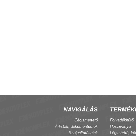
zgató hajtómű 0-10V
ActionClima CBE22 fan-coil
termosztát
NAVIGÁLÁS
TERMÉK
Cégismertető
Folyadékhűtő
Árlisták, dokumentumok
Hőszivattyú
Szolgáltatásaink
Légszárító, kö