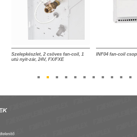
Szelepkészlet, 2 csöves fan-coil, 1
INF04 fan-coil csop
utú nyit-zár, 24V, FX/FXE
EK
dtelenítő