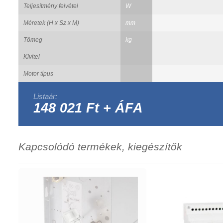
Teljesítmény felvétel
W
Méretek (H x Sz x M)
mm
Tömeg
kg
Kivitel
Motor típus
Listaár:
148 021 Ft + ÁFA
Kapcsolódó termékek, kiegészítők