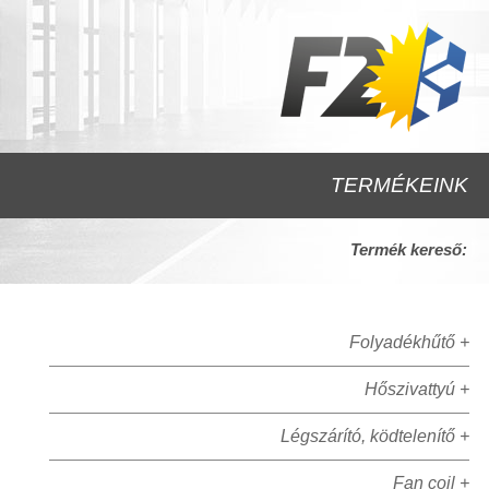
TERMÉKEINK
Termék kereső:
Folyadékhűtő +
Hőszivattyú +
Légszárító, ködtelenítő +
Fan coil +