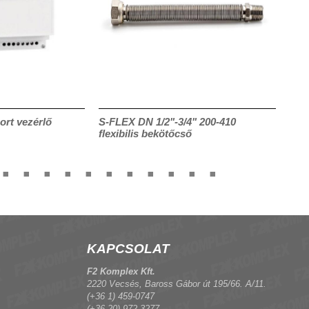
ort vezérlő
S-FLEX DN 1/2"-3/4" 200-410
Szel
flexibilis bekötőcső
utú 
KAPCSOLAT
F2 Komplex Kft.
2220 Vecsés, Baross Gábor út 195/66. A/11.
(+36 1) 459-0747
(+36 20) 972-3277