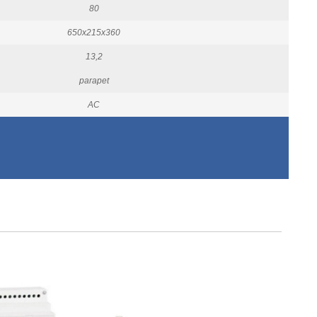
80
650x215x360
13,2
parapet
AC