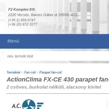
F2 Komplex Kft.
2220 Vecsés, Baross Gábor út 195/66. A/11.
(+36 1) 459-0747
(+36 20) 972-3277
Menü
Termékek
>
Fan coil
>
Parapet fan-coil
ActionClima FX-CE 430 parapet fan-
2 csöves, burkolat nélküli, alacsony kivitel