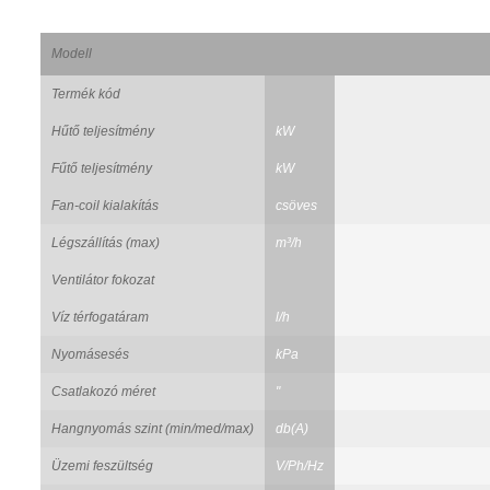
Modell
Termék kód
Hűtő teljesítmény
kW
Fűtő teljesítmény
kW
Fan-coil kialakítás
csöves
Légszállítás (max)
m³/h
Ventilátor fokozat
Víz térfogatáram
l/h
Nyomásesés
kPa
Csatlakozó méret
"
Hangnyomás szint (min/med/max)
db(A)
Üzemi feszültség
V/Ph/Hz