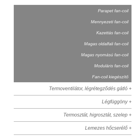
Parapet fan-coil
Mennyezeti fan-coil
Kazettás fan-coil
Magas oldalfali fan-coil
Magas nyomású fan-coil
Moduláris fan-coil
Fan-coil kiegészítő
Termoventilátor, légrétegződés gátló +
Légfüggöny +
Termosztát, higrosztát, szelep +
Lemezes hőcserélő +