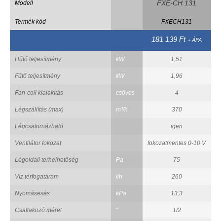
FXE-CH 131
Modell
Termék kód
FXECH131
181 139 Ft
+ ÁFA
Hűtő teljesítmény
kW
1,51
Fűtő teljesítmény
kW
1,96
Fan-coil kialakítás
csöves
4
Légszállítás (max)
m³/h
370
Légcsatornázható
igen
Ventilátor fokozat
fokozatmentes 0-10 V
f
Légoldali terhelhetőség
Pa
75
Víz térfogatáram
l/h
260
Nyomásesés
kPa
13,3
Csatlakozó méret
"
1/2