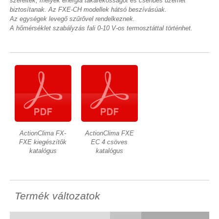
szereltek, melyek energia takarékosságot és csendes üzemet
biztosítanak. Az FXE-CH modellek hátsó beszívásúak.
Az egységek levegő szűrővel rendelkeznek.
A hőmérséklet szabályzás fali 0-10 V-os termosztáttal történhet.
ActionClima FX-
ActionClima FXE
FXE kiegészítők
EC 4 csöves
katalógus
katalógus
Termék változatok