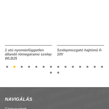
1 utú nyomásfüggetlen
Szelepmozgató hajtómű 0-
állandó tömegáramú szelep
10V
WLB25
NAVIGÁLÁS
Cégismertető