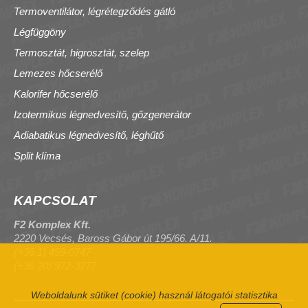
Termoventilátor, légrétegződés gátló
Légfüggöny
Termosztát, higrosztát, szelep
Lemezes hőcserélő
Kalorifer hőcserélő
Izotermikus légnedvesítő, gőzgenerátor
Adiabatikus légnedvesítő, léghűtő
Split klíma
KAPCSOLAT
F2 Komplex Kft.
2220 Vecsés, Baross Gábor út 195/66. A/11.
(+36 1) 459-0747
(+36 20) 972-3277
Weboldalunk sütiket (cookie) használ látogatói statisztika