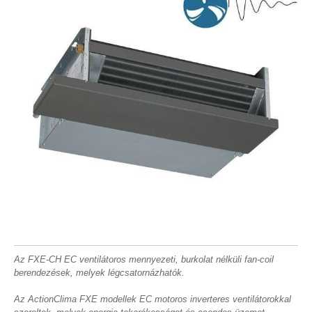
Az FXE-CH EC ventilátoros mennyezeti, burkolat nélküli fan-coil
berendezések, melyek légcsatornázhatók.
Az ActionClima FXE modellek EC motoros inverteres ventilátorokkal