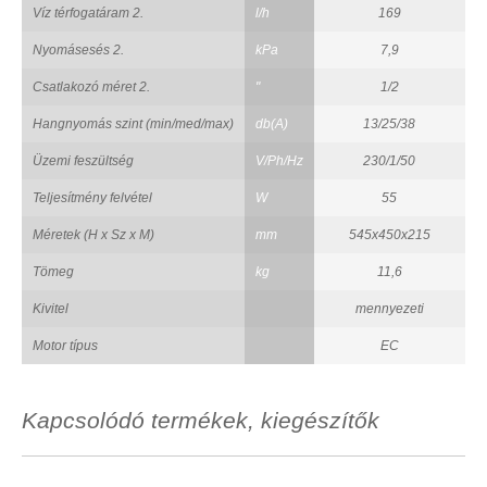
Víz térfogatáram 2.
l/h
169
Nyomásesés 2.
kPa
7,9
Csatlakozó méret 2.
"
1/2
Hangnyomás szint (min/med/max)
db(A)
13/25/38
Üzemi feszültség
V/Ph/Hz
230/1/50
Teljesítmény felvétel
W
55
Méretek (H x Sz x M)
mm
545x450x215
Tömeg
kg
11,6
Kivitel
mennyezeti
Motor típus
EC
Kapcsolódó termékek, kiegészítők