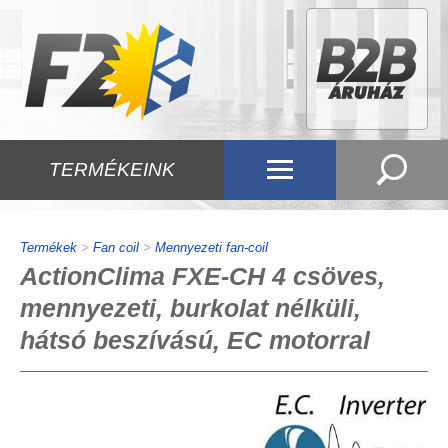
TERMÉKEINK
Termékek
>
Fan coil
>
Mennyezeti fan-coil
ActionClima FXE-CH 4 csöves,
mennyezeti, burkolat nélküli,
hátsó beszívású, EC motorral