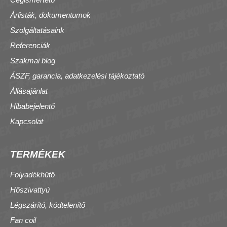
Árlisták, dokumentumok
Szolgáltatásaink
Referenciák
Szakmai blog
ÁSZF, garancia, adatkezelési tájékoztató
Állásajánlat
Hibabejelentő
Kapcsolat
TERMÉKEK
Folyadékhűtő
Hőszivattyú
Légszárító, ködtelenítő
Fan coil