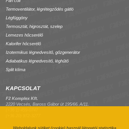
Fan coil
Termoventilátor, légrétegződés gátló
Légfüggöny
Termosztát, higrosztát, szelep
Lemezes hőcserélő
Kalorifer hőcserélő
Izotermikus légnedvesítő, gőzgenerátor
Adiabatikus légnedvesítő, léghűtő
Split klíma
KAPCSOLAT
F2 Komplex Kft.
2220 Vecsés, Baross Gábor út 195/66. A/11.
(+36 1) 459-0747
(+36 20) 972-3277
Weboldalunk sütiket (cookie) használ látogatói statisztika