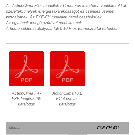
Az ActionClima FXE modellek EC motoros inverteres ventilátorokkal
szereltek, melyek energia takarékosságot és csendes üzemet
biztosítanak. Az FXE-CH modellek hátsó beszívásúak.
Az egységek levegő szűrővel rendelkeznek.
A hőmérséklet szabályzás fali 0-10 V-os termosztáttal történhet.
ActionClima FX-
ActionClima FXE
FXE kiegészítők
EC 4 csöves
katalógus
katalógus
Modell
FXE-CH 431