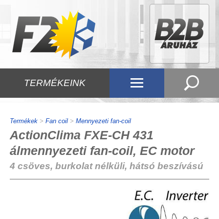
TERMÉKEINK
Termékek
>
Fan coil
>
Mennyezeti fan-coil
ActionClima FXE-CH 431
álmennyezeti fan-coil, EC motor
4 csöves, burkolat nélküli, hátsó beszívású