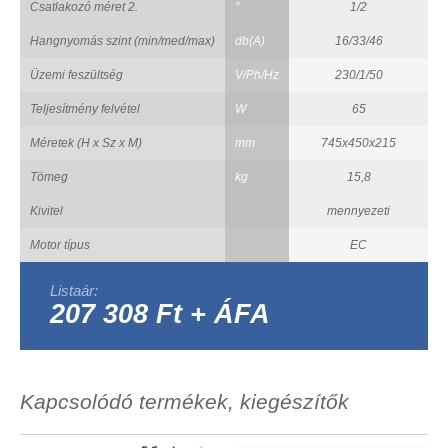
Csatlakozó méret 2.
"
1/2
Hangnyomás szint (min/med/max)
db(A)
16/33/46
Üzemi feszültség
V/Ph/Hz
230/1/50
Teljesítmény felvétel
W
65
Méretek (H x Sz x M)
mm
745x450x215
Tömeg
kg
15,8
Kivitel
mennyezeti
Motor típus
EC
Listaár:
207 308 Ft + ÁFA
Kapcsolódó termékek, kiegészítők