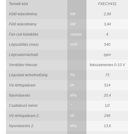
Termék kód
FXECH431
Hűtő teljesítmény
kW
2,99
Fűtő teljesítmény
kW
3,44
Fan-coil kialakítás
csöves
4
Légszállítás (max)
m³/h
540
Légcsatornázható
igen
Ventilátor fokozat
fokozatmentes 0-10 V
Légoldali terhelhetőség
Pa
75
Víz térfogatáram
l/h
514
Nyomásesés
kPa
20,4
Csatlakozó méret
"
1/2
Víz térfogatáram 2.
l/h
296
Nyomásesés 2.
kPa
13,6