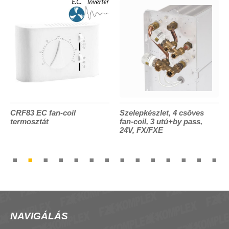
CRF83 EC fan-coil
Szelepkészlet, 4 csöves
termosztát
fan-coil, 3 utú+by pass,
24V, FX/FXE
NAVIGÁLÁS