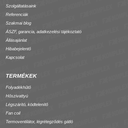
Szolgáltatásaink
Referenciák
Szakmai blog
ÁSZF, garancia, adatkezelési tájékoztató
Állásajánlat
Hibabejelentő
Kapcsolat
TERMÉKEK
Folyadékhűtő
Hőszivattyú
Légszárító, ködtelenítő
Fan coil
Termoventilátor, légrétegződés gátló