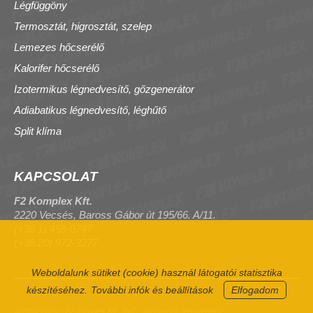
Légfüggöny
Termosztát, higrosztát, szelep
Lemezes hőcserélő
Kalorifer hőcserélő
Izotermikus légnedvesítő, gőzgenerátor
Adiabatikus légnedvesítő, léghűtő
Split klíma
KAPCSOLAT
F2 Komplex Kft.
2220 Vecsés, Baross Gábor út 195/66. A/11.
(+36 1) 459-0747
(+36 20) 972-3277
Weboldalunk sütiket (cookie) használ látogatói statisztika
készítéséhez.
További infók és beállítások
Elfogadom
@2004-2026 - F2 Komplex Kft., byF - Minden jog fenntartva!>