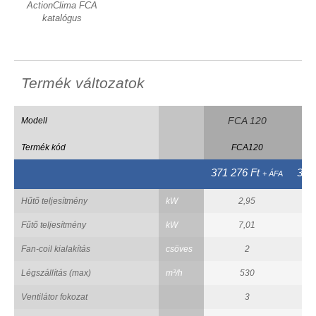
ActionClima FCA
katalógus
Termék változatok
FCA 120
Modell
Termék kód
FCA120
371 276 Ft
376
+ ÁFA
Hűtő teljesítmény
kW
2,95
Fűtő teljesítmény
kW
7,01
Fan-coil kialakítás
csöves
2
Légszállítás (max)
m³/h
530
Ventilátor fokozat
3