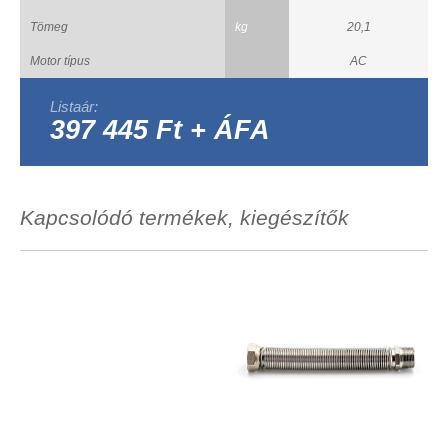
Tömeg
kg
20,1
Motor típus
AC
Listaár:
397 445 Ft + ÁFA
Kapcsolódó termékek, kiegészítők