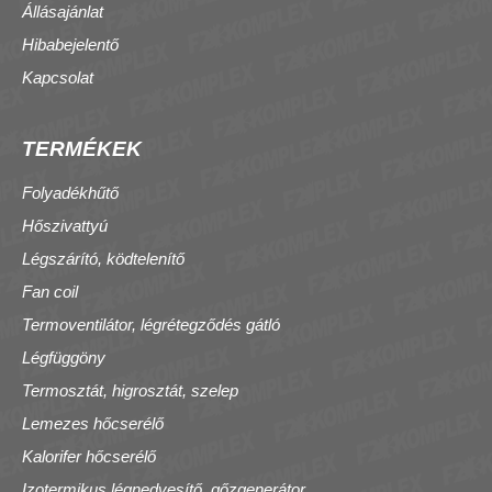
Állásajánlat
Hibabejelentő
Kapcsolat
TERMÉKEK
Folyadékhűtő
Hőszivattyú
Légszárító, ködtelenítő
Fan coil
Termoventilátor, légrétegződés gátló
Légfüggöny
Termosztát, higrosztát, szelep
Lemezes hőcserélő
Kalorifer hőcserélő
Izotermikus légnedvesítő, gőzgenerátor