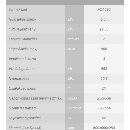
Termék kód
FCA630
Hűtő teljesítmény
kW
5,54
Fűtő teljesítmény
kW
12,56
Fan-coil kialakítás
csöves
2
Légszállítás (max)
m³/h
960
Ventilátor fokozat
3
Víz térfogatáram
l/h
953
Nyomásesés
kPa
15,3
Csatlakozó méret
"
3/4
Hangnyomás szint (min/med/max)
db(A)
25/36/38
Üzemi feszültség
V/Ph/Hz
230/1/50
Teljesítmény felvétel
W
88
Méretek (H x Sz x M)
mm
600x600x250