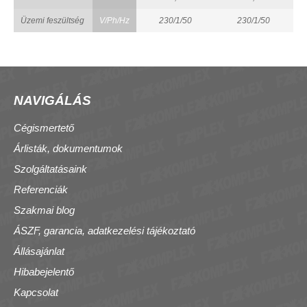
Üzemi feszültség
V/Ph/Hz
230/1/50
230/1/50
NAVIGÁLÁS
Cégismertető
Árlisták, dokumentumok
Szolgáltatásaink
Referenciák
Szakmai blog
ÁSZF, garancia, adatkezelési tájékoztató
Állásajánlat
Hibabejelentő
Kapcsolat