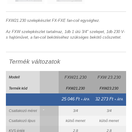
FXW21.230 szelepkészlet FX-FXE fan-coil egységhez.
Az FXW szelepkészlet tartalmaz, 1db 1 útú 3/4" szelepet, 1db 230 V-
s hajtóművet, a fan-coil bekötéséhez szükséges bekötő csőszettet.
Termék változatok
FXW21.230
FXW 23.230
Modell
Termék kód
FXW21.230
FXW23.230
25 046 Ft
32 273 Ft
2
+ ÁFA
+ ÁFA
Csatlakozó méret
"
3/4
3/4
Csatlakozó típus
külső menet
külső menet
KVS érték
2,8
2,8