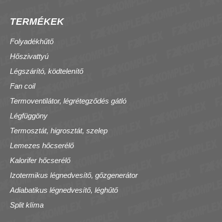
TERMÉKEK
Folyadékhűtő
Hőszivattyú
Légszárító, ködtelenítő
Fan coil
Termoventilátor, légrétegződés gátló
Légfüggöny
Termosztát, higrosztát, szelep
Lemezes hőcserélő
Kalorifer hőcserélő
Izotermikus légnedvesítő, gőzgenerátor
Adiabatikus légnedvesítő, léghűtő
Split klíma