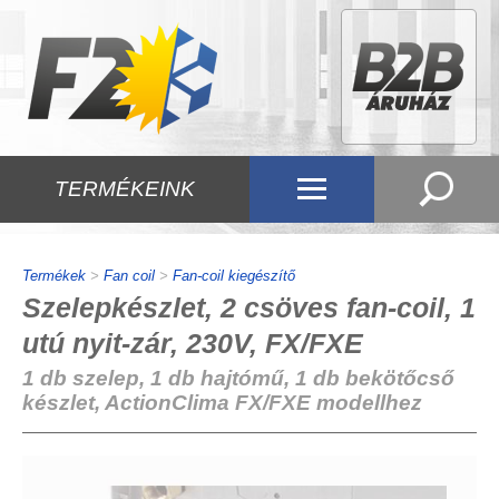
TERMÉKEINK
Termékek
>
Fan coil
>
Fan-coil kiegészítő
Szelepkészlet, 2 csöves fan-coil, 1
utú nyit-zár, 230V, FX/FXE
1 db szelep, 1 db hajtómű, 1 db bekötőcső
készlet, ActionClima FX/FXE modellhez