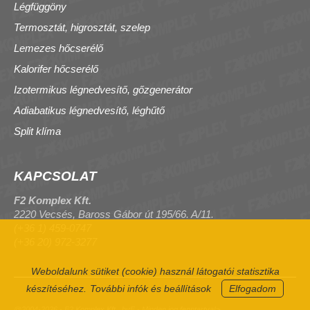
Légfüggöny
Termosztát, higrosztát, szelep
Lemezes hőcserélő
Kalorifer hőcserélő
Izotermikus légnedvesítő, gőzgenerátor
Adiabatikus légnedvesítő, léghűtő
Split klíma
KAPCSOLAT
F2 Komplex Kft.
2220 Vecsés, Baross Gábor út 195/66. A/11.
(+36 1) 459-0747
(+36 20) 972-3277
Weboldalunk sütiket (cookie) használ látogatói statisztika
készítéséhez.
További infók és beállítások
Elfogadom
@2004-2026 - F2 Komplex Kft., byF - Minden jog fenntartva!>