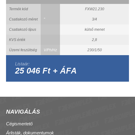
Termék kód
FXW21.230
Csatlakozó méret
"
3/4
Csatlakozó típus
külső menet
KVS érték
2,8
Üzemi feszültség
V/Ph/Hz
230/1/50
Listaár:
25 046 Ft + ÁFA
NAVIGÁLÁS
Cégismertető
Árlisták, dokumentumok