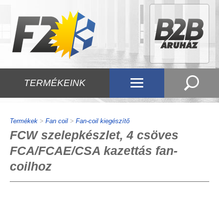
TERMÉKEINK
Termékek
>
Fan coil
>
Fan-coil kiegészítő
FCW szelepkészlet, 4 csöves
FCA/FCAE/CSA kazettás fan-
coilhoz