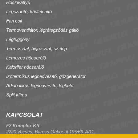
Hőszivattyú
Légszárító, ködtelenítő
Fan coil
Termoventilátor, légrétegződés gátló
Légfüggöny
Termosztát, higrosztát, szelep
Lemezes hőcserélő
Kalorifer hőcserélő
Izotermikus légnedvesítő, gőzgenerátor
Adiabatikus légnedvesítő, léghűtő
Split klíma
KAPCSOLAT
F2 Komplex Kft.
2220 Vecsés, Baross Gábor út 195/66. A/11.
(+36 1) 459-0747