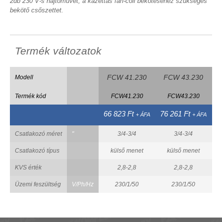
2db 230 V-s hajtóművet, a kazettás fan-coil bekötéséhez szükséges
bekötő csőszettet.
Termék változatok
FCW 41.230
FCW 43.230
Modell
Termék kód
FCW41.230
FCW43.230
66 823 Ft
76 261 Ft
6
+ ÁFA
+ ÁFA
Csatlakozó méret
"
3/4-3/4
3/4-3/4
Csatlakozó típus
külső menet
külső menet
KVS érték
2,8-2,8
2,8-2,8
Üzemi feszültség
V/Ph/Hz
230/1/50
230/1/50