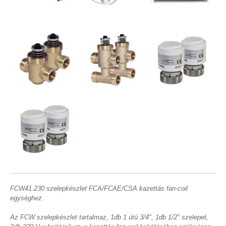
FCW41.230 szelepkészlet FCA/FCAE/CSA kazettás fan-coil
egységhez.
Az FCW szelepkészlet tartalmaz, 1db 1 útú 3/4", 1db 1/2" szelepet,