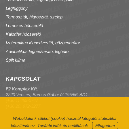
Légfüggöny
Termosztát, higrosztát, szelep
Lemezes hőcserélő
Kalorifer hőcserélő
Izotermikus légnedvesítő, gőzgenerátor
Adiabatikus légnedvesítő, léghűtő
Split klíma
KAPCSOLAT
F2 Komplex Kft.
2220 Vecsés, Baross Gábor út 195/66. A/11.
(+36 1) 459-0747
(+36 20) 972-3277
Weboldalunk sütiket (cookie) használ látogatói statisztika
készítéséhez.
További infók és beállítások
Elfogadom