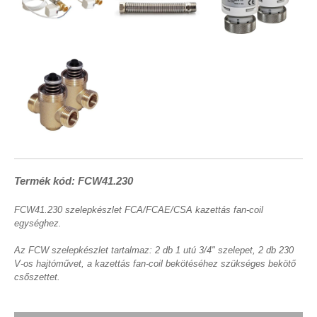
Termék kód: FCW41.230
FCW41.230 szelepkészlet FCA/FCAE/CSA kazettás fan-coil
egységhez.
Az FCW szelepkészlet tartalmaz: 2 db 1 utú 3/4" szelepet, 2 db 230
V-os hajtóművet, a kazettás fan-coil bekötéséhez szükséges bekötő
csőszettet.