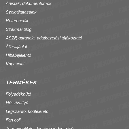
Árlisták, dokumentumok
Szolgáltatásaink
Referenciák
Szakmai blog
ÁSZF, garancia, adatkezelési tájékoztató
Állásajánlat
Hibabejelentő
Kapcsolat
TERMÉKEK
Folyadékhűtő
Hőszivattyú
Légszárító, ködtelenítő
Fan coil
Termoventilátor, légrétegződés gátló