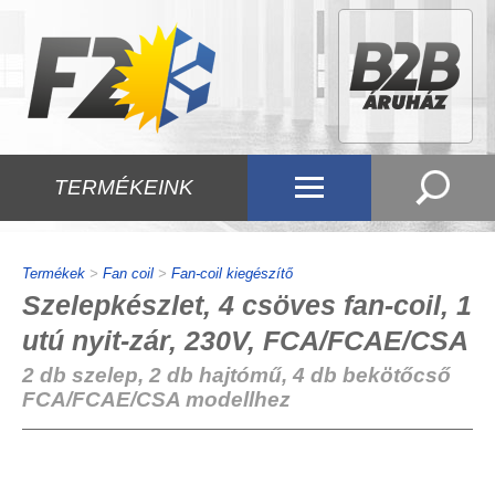
TERMÉKEINK
Termékek
>
Fan coil
>
Fan-coil kiegészítő
Szelepkészlet, 4 csöves fan-coil, 1
utú nyit-zár, 230V, FCA/FCAE/CSA
2 db szelep, 2 db hajtómű, 4 db bekötőcső
FCA/FCAE/CSA modellhez