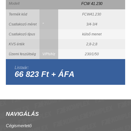
Modell
FCW 41.230
Termék kód
FCW41.230
Csatlakozó méret
"
3/4-3/4
Csatlakozó típus
külső menet
KVS érték
2,8-2,8
Üzemi feszültség
V/Ph/Hz
230/1/50
Listaár:
66 823 Ft + ÁFA
NAVIGÁLÁS
Cégismertető