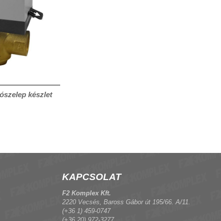
ószelep készlet
KAPCSOLAT
F2 Komplex Kft.
2220 Vecsés, Baross Gábor út 195/66. A/11.
(+36 1) 459-0747
(+36 20) 972-3277