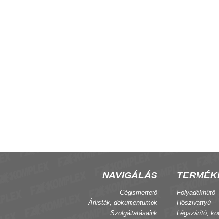
NAVIGÁLÁS
TERMÉK
Cégismertető
Folyadékhűtő
Árlisták, dokumentumok
Hőszivattyú
Szolgáltatásaink
Légszárító, kö