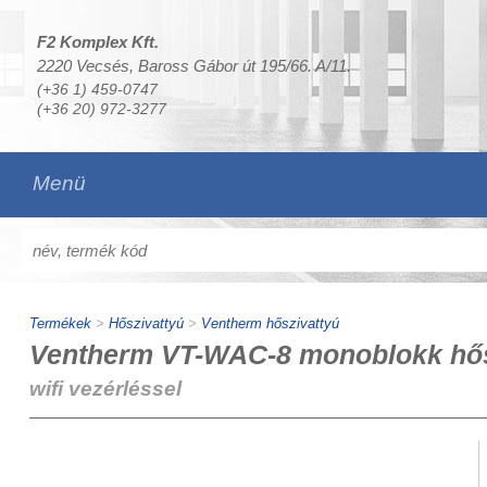
F2 Komplex Kft.
2220 Vecsés, Baross Gábor út 195/66. A/11.
(+36 1) 459-0747
(+36 20) 972-3277
Menü
Termékek
>
Hőszivattyú
>
Ventherm hőszivattyú
Ventherm VT-WAC-8 monoblokk hősz
wifi vezérléssel