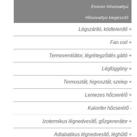
Emicon hőszivattyú
Hőszivattyú kiegészítő
Légszárító, ködtelenítő +
Fan coil +
Termoventilátor, légrétegződés gátló +
Légfüggöny +
Termosztát, higrosztát, szelep +
Lemezes hőcserélő +
Kalorifer hőcserélő ·
Izotermikus légnedvesítő, gőzgenerátor +
Adiabatikus légnedvesítő, léghűtő +