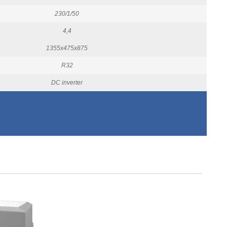
230/1/50
4,4
1355x475x875
R32
DC inverter