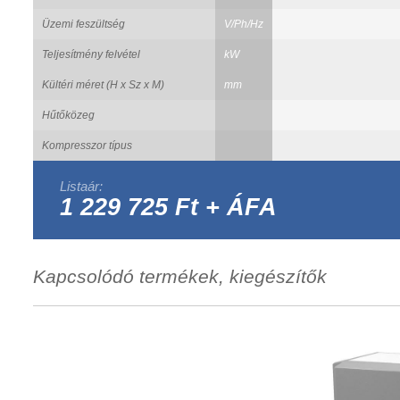
Üzemi feszültség
V/Ph/Hz
Teljesítmény felvétel
kW
Kültéri méret (H x Sz x M)
mm
Hűtőközeg
Kompresszor típus
Listaár:
1 229 725 Ft + ÁFA
Kapcsolódó termékek, kiegészítők