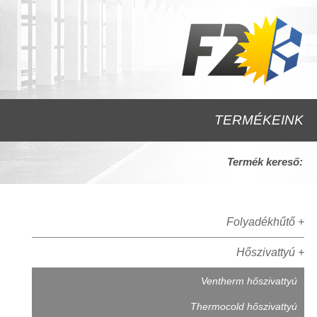
TERMÉKEINK
Termék kereső:
Folyadékhűtő +
Hőszivattyú +
Ventherm hőszivattyú
Thermocold hőszivattyú