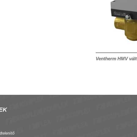
Ventherm HMV vált
EK
dtelenítő