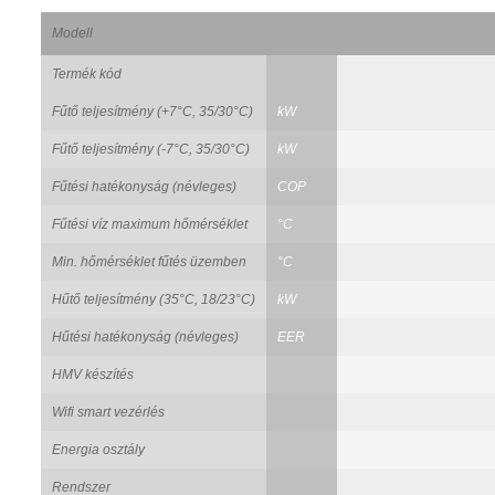
Modell
Termék kód
Fűtő teljesítmény (+7°C, 35/30°C)
kW
Fűtő teljesítmény (-7°C, 35/30°C)
kW
Fűtési hatékonyság (névleges)
COP
Fűtési víz maximum hőmérséklet
°C
Min. hőmérséklet fűtés üzemben
°C
Hűtő teljesítmény (35°C, 18/23°C)
kW
Hűtési hatékonyság (névleges)
EER
HMV készítés
Wifi smart vezérlés
Energia osztály
Rendszer