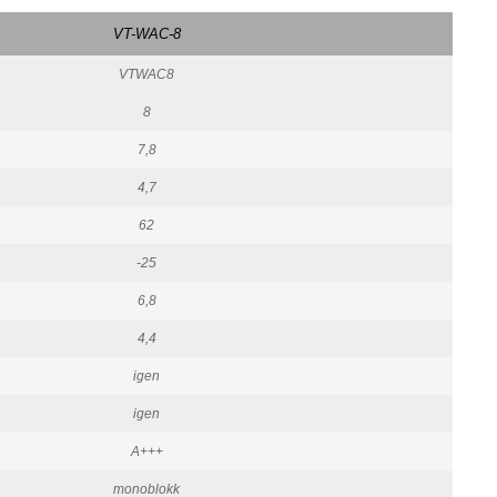
VT-WAC-8
VTWAC8
8
7,8
4,7
62
-25
6,8
4,4
igen
igen
A+++
monoblokk