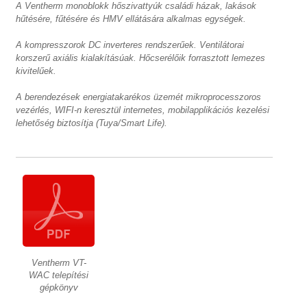
A Ventherm monoblokk hőszivattyúk családi házak, lakások
hűtésére, fűtésére és HMV ellátására alkalmas egységek.
A kompresszorok DC inverteres rendszerűek. Ventilátorai
korszerű axiális kialakításúak. Hőcserélőik forrasztott lemezes
kivitelűek.
A berendezések energiatakarékos üzemét mikroprocesszoros
vezérlés, WIFI-n keresztül internetes, mobilapplikációs kezelési
lehetőség biztosítja (Tuya/Smart Life).
Ventherm VT-
WAC telepítési
gépkönyv