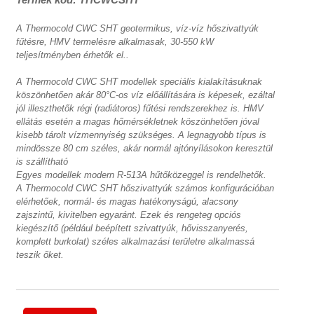
A Thermocold CWC SHT geotermikus, víz-víz hőszivattyúk
fűtésre, HMV termelésre alkalmasak, 30-550 kW
teljesítményben érhetők el..
A Thermocold CWC SHT modellek speciális kialakításuknak
köszönhetően akár 80°C-os víz előállítására is képesek, ezáltal
jól illeszthetők régi (radiátoros) fűtési rendszerekhez is. HMV
ellátás esetén a magas hőmérsékletnek köszönhetően jóval
kisebb tárolt vízmennyiség szükséges. A legnagyobb típus is
mindössze 80 cm széles, akár normál ajtónyílásokon keresztül
is szállítható
Egyes modellek modern R-513A hűtőközeggel is rendelhetők.
A Thermocold CWC SHT hőszivattyúk számos konfigurációban
elérhetőek, normál- és magas hatékonyságú, alacsony
zajszintű, kivitelben egyaránt. Ezek és rengeteg opciós
kiegészítő (például beépített szivattyúk, hővisszanyerés,
komplett burkolat) széles alkalmazási területre alkalmassá
teszik őket.