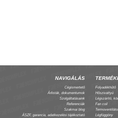
NAVIGÁLÁS
TERMÉK
Cégismertető
Folyadékhűtő
Árlisták, dokumentumok
Hőszivattyú
Szolgáltatásaink
Légszárító, kö
Referenciák
Fan coil
Szakmai blog
Termoventiláto
ÁSZF, garancia, adatkezelési tájékoztató
Légfüggöny