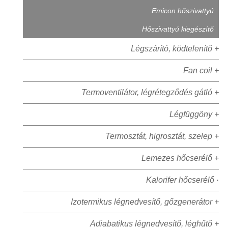
Emicon hőszivattyú
Hőszivattyú kiegészítő
Légszárító, ködtelenítő +
Fan coil +
Termoventilátor, légrétegződés gátló +
Légfüggöny +
Termosztát, higrosztát, szelep +
Lemezes hőcserélő +
Kalorifer hőcserélő ·
Izotermikus légnedvesítő, gőzgenerátor +
Adiabatikus légnedvesítő, léghűtő +