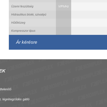
Üzemi feszültség
V/Ph/Hz
Hidraulikus blokk, szivattyú
Hűtőközeg
Kompresszor típus
Ár kérésre
EK
dtelenítő
r, légrétegződés gátló