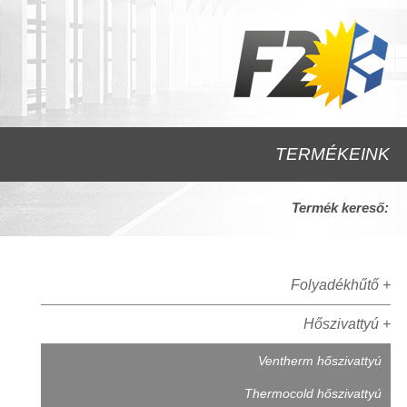
TERMÉKEINK
Termék kereső:
Folyadékhűtő +
Hőszivattyú +
Ventherm hőszivattyú
Thermocold hőszivattyú