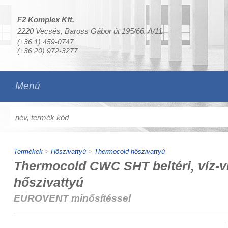
F2 Komplex Kft.
2220 Vecsés, Baross Gábor út 195/66. A/11.
(+36 1) 459-0747
(+36 20) 972-3277
Menü
Termékek
>
Hőszivattyú
>
Thermocold hőszivattyú
Thermocold CWC SHT beltéri, víz-v
hőszivattyú
EUROVENT minősítéssel