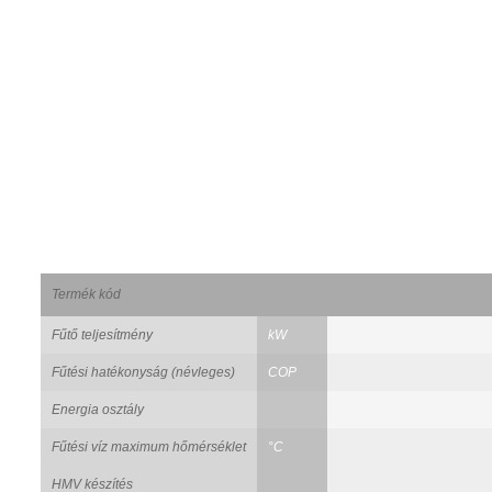
Termék kód
Fűtő teljesítmény
kW
Fűtési hatékonyság (névleges)
COP
Energia osztály
Fűtési víz maximum hőmérséklet
°C
HMV készítés