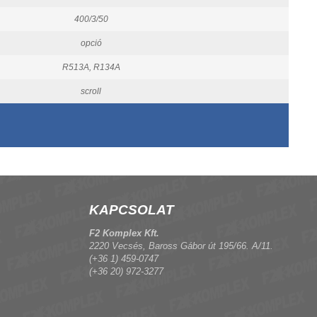
400/3/50
opció
R513A, R134A
scroll
KAPCSOLAT
F2 Komplex Kft.
2220 Vecsés, Baross Gábor út 195/66. A/11.
(+36 1) 459-0747
(+36 20) 972-3277