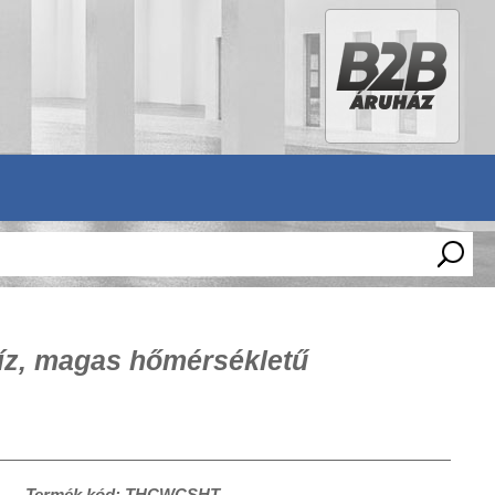
íz, magas hőmérsékletű
Termék kód: THCWCSHT