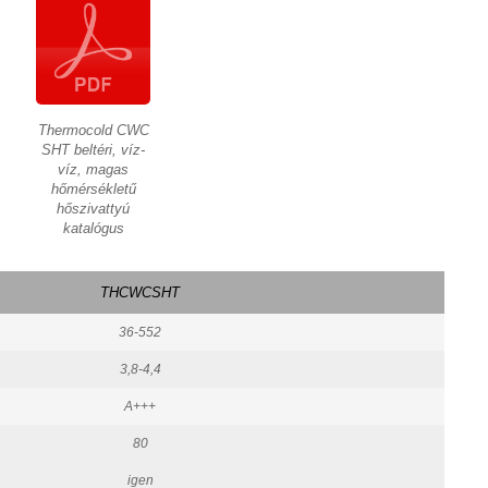
Thermocold CWC
SHT beltéri, víz-
víz, magas
hőmérsékletű
hőszivattyú
katalógus
THCWCSHT
36-552
3,8-4,4
A+++
80
igen