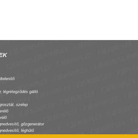
EK
dtelenítő
r, légrétegződés gátló
grosztát, szelep
erélő
rélő
gnedvesítő, gőzgenerátor
gnedvesítő, léghűtő