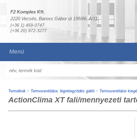
F2 Komplex Kft.
2220 Vecsés, Baross Gábor út 195/66. A/11.
(+36 1) 459-0747
(+36 20) 972-3277
Menü
Termékek
>
Termoventilátor, légrétegződés gátló
>
Termoventilátor kieg
ActionClima XT fali/mennyezeti tart