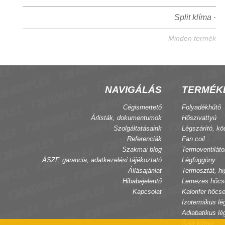
Split klíma ·
Minden termék
NAVIGÁLÁS
TERMÉK
Cégismertető
Folyadékhűtő
Árlisták, dokumentumok
Hőszivattyú
Szolgáltatásaink
Légszárító, kö
Referenciák
Fan coil
Szakmai blog
Termoventiláto
ÁSZF, garancia, adatkezelési tájékoztató
Légfüggöny
Állásajánlat
Termosztát, hi
Hibabejelentő
Lemezes hőcs
Kapcsolat
Kalorifer hőcse
Izotermikus lé
Adiabatikus lé
Split klíma