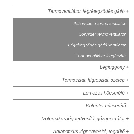
Termoventilátor, légrétegződés gátló +
ActionClima termoventilátor
Sonniger termoventilátor
Légrétegződés gátló ventilátor
Termoventilátor kiegészítő
Légfüggöny +
Termosztát, higrosztát, szelep +
Lemezes hőcserélő +
Kalorifer hőcserélő ·
Izotermikus légnedvesítő, gőzgenerátor +
Adiabatikus légnedvesítő, léghűtő +