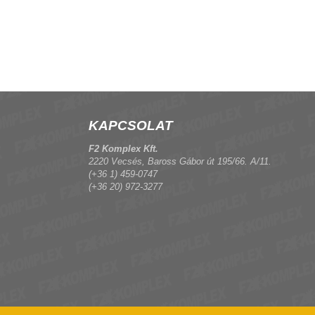
KAPCSOLAT
F2 Komplex Kft.
2220 Vecsés, Baross Gábor út 195/66. A/11.
(+36 1) 459-0747
(+36 20) 972-3277