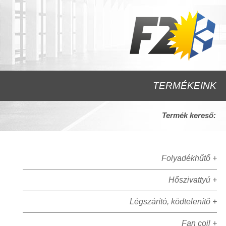
TERMÉKEINK
Termék kereső:
Folyadékhűtő +
Hőszivattyú +
Légszárító, ködtelenítő +
Fan coil +