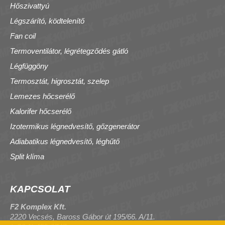
Hőszivattyú
Légszárító, ködtelenítő
Fan coil
Termoventilátor, légrétegződés gátló
Légfüggöny
Termosztát, higrosztát, szelep
Lemezes hőcserélő
Kalorifer hőcserélő
Izotermikus légnedvesítő, gőzgenerátor
Adiabatikus légnedvesítő, léghűtő
Split klíma
KAPCSOLAT
F2 Komplex Kft.
2220 Vecsés, Baross Gábor út 195/66. A/11.