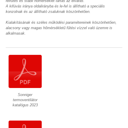
felfűtés és stabil hőmérséklet tartás az elvárás.
A kifúvás iránya oldalirányba és le-fel is állítható a speciális
konzolnak és az állítható zsaluknak köszönhetően.
Kialakításának és széles működési paramétereinek köszönhetően,
alacsony vagy magas hőmérsékletű fűtési vízzel való üzemre is
alkalmasak.
Sonniger
termoventilátor
katalógus 2023