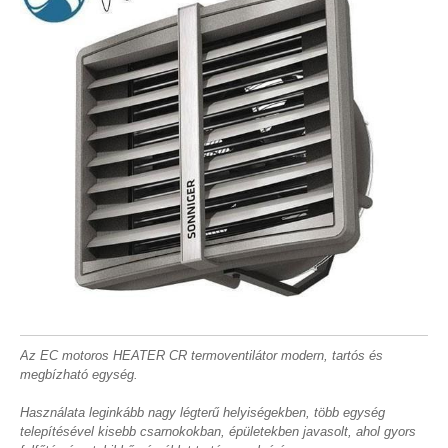
Az EC motoros HEATER CR termoventilátor modern, tartós és
megbízható egység.
Használata leginkább nagy légterű helyiségekben, több egység
telepítésével kisebb csarnokokban, épületekben javasolt, ahol gyors