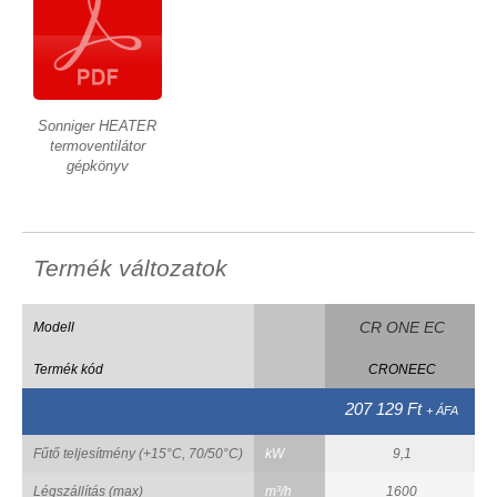
Sonniger HEATER
termoventilátor
gépkönyv
Termék változatok
CR ONE EC
Modell
Termék kód
CRONEEC
207 129 Ft
+ ÁFA
Fűtő teljesítmény (+15°C, 70/50°C)
kW
9,1
Légszállítás (max)
m³/h
1600