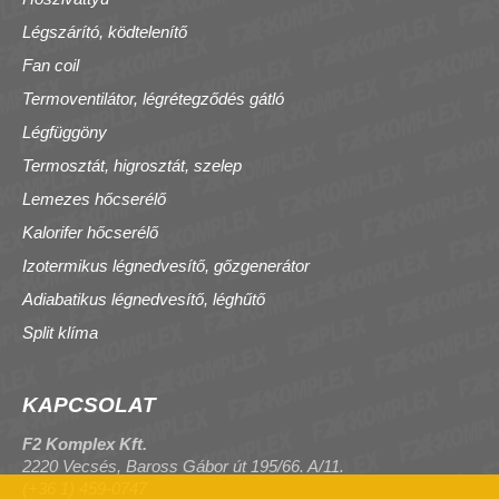
Légszárító, ködtelenítő
Fan coil
Termoventilátor, légrétegződés gátló
Légfüggöny
Termosztát, higrosztát, szelep
Lemezes hőcserélő
Kalorifer hőcserélő
Izotermikus légnedvesítő, gőzgenerátor
Adiabatikus légnedvesítő, léghűtő
Split klíma
KAPCSOLAT
F2 Komplex Kft.
2220 Vecsés, Baross Gábor út 195/66. A/11.
(+36 1) 459-0747