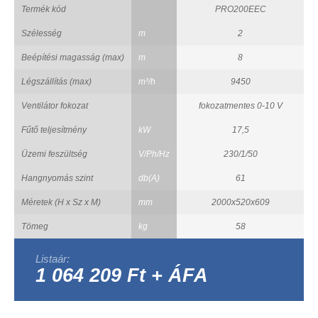
Termék kód
PRO200EEC
Szélesség
m
2
Beépítési magasság (max)
m
8
Légszállítás (max)
m³/h
9450
Ventilátor fokozat
fokozatmentes 0-10 V
Fűtő teljesítmény
kW
17,5
Üzemi feszültség
V/Ph/Hz
230/1/50
Hangnyomás szint
db(A)
61
Méretek (H x Sz x M)
mm
2000x520x609
Tömeg
kg
58
Listaár:
1 064 209 Ft + ÁFA