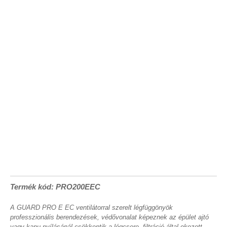
Termék kód: PRO200EEC
A GUARD PRO E EC ventilátorral szerelt légfüggönyök
professzionális berendezések, védővonalat képeznek az épület ajtó
vagy kapu nyílásánál,csökkentik a légcsere, filtráció által okozott