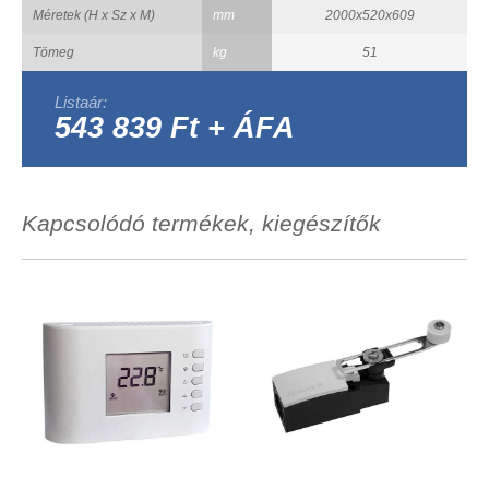
Méretek (H x Sz x M)
mm
2000x520x609
Tömeg
kg
51
Listaár:
543 839 Ft + ÁFA
Kapcsolódó termékek, kiegészítők