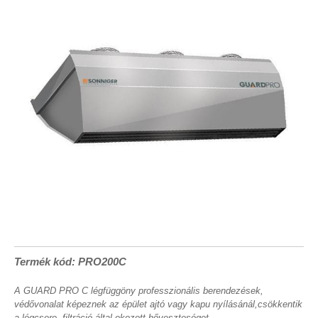
Termék kód: PRO200C
A GUARD PRO C légfüggöny professzionális berendezések,
védővonalat képeznek az épület ajtó vagy kapu nyílásánál,csökkentik
a légcsere, filtráció által okozott hőveszteséget.