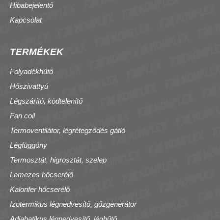
Hibabejelentő
Kapcsolat
TERMÉKEK
Folyadékhűtő
Hőszivattyú
Légszárító, ködtelenítő
Fan coil
Termoventilátor, légrétegződés gátló
Légfüggöny
Termosztát, higrosztát, szelep
Lemezes hőcserélő
Kalorifer hőcserélő
Izotermikus légnedvesítő, gőzgenerátor
Adiabatikus légnedvesítő, léghűtő