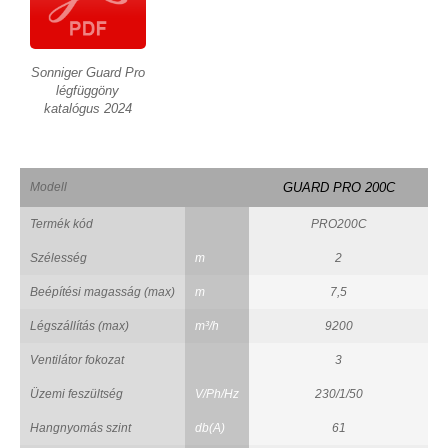
Sonniger Guard Pro
légfüggöny
katalógus 2024
Modell
GUARD PRO 200C
Termék kód
PRO200C
Szélesség
m
2
Beépítési magasság (max)
m
7,5
Légszállítás (max)
m³/h
9200
Ventilátor fokozat
3
Üzemi feszültség
V/Ph/Hz
230/1/50
Hangnyomás szint
db(A)
61