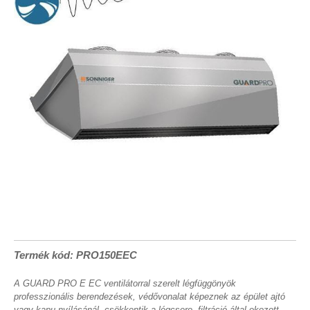
Termék kód: PRO150EEC
A GUARD PRO E EC ventilátorral szerelt légfüggönyök
professzionális berendezések, védővonalat képeznek az épület ajtó
vagy kapu nyílásánál, csökkentik a légcsere, filtráció által okozott