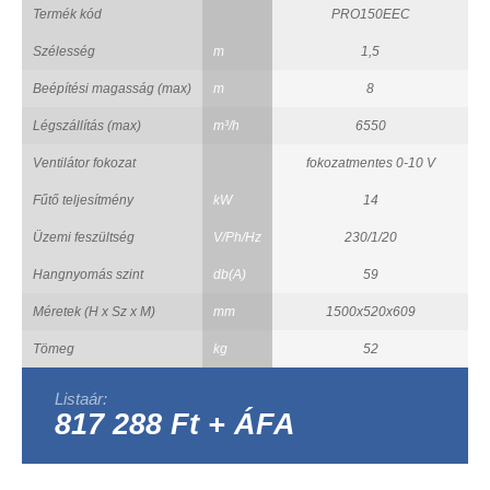
Termék kód
PRO150EEC
Szélesség
m
1,5
Beépítési magasság (max)
m
8
Légszállítás (max)
m³/h
6550
Ventilátor fokozat
fokozatmentes 0-10 V
Fűtő teljesítmény
kW
14
Üzemi feszültség
V/Ph/Hz
230/1/20
Hangnyomás szint
db(A)
59
Méretek (H x Sz x M)
mm
1500x520x609
Tömeg
kg
52
Listaár:
817 288 Ft + ÁFA