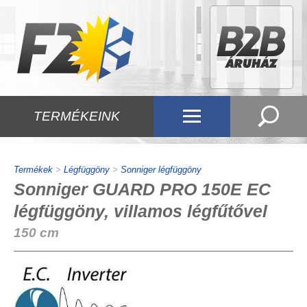
TERMÉKEINK
Termékek
>
Légfüggöny
>
Sonniger légfüggöny
Sonniger GUARD PRO 150E EC
légfüggöny, villamos légfűtővel
150 cm