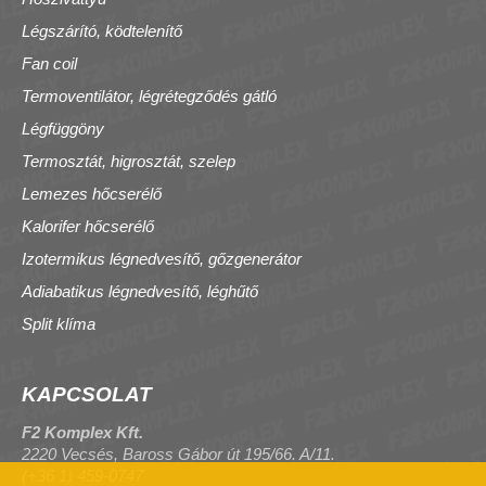
Légszárító, ködtelenítő
Fan coil
Termoventilátor, légrétegződés gátló
Légfüggöny
Termosztát, higrosztát, szelep
Lemezes hőcserélő
Kalorifer hőcserélő
Izotermikus légnedvesítő, gőzgenerátor
Adiabatikus légnedvesítő, léghűtő
Split klíma
KAPCSOLAT
F2 Komplex Kft.
2220 Vecsés, Baross Gábor út 195/66. A/11.
(+36 1) 459-0747