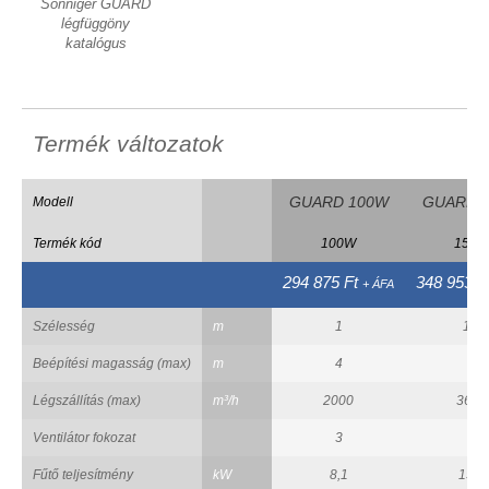
Sonniger GUARD
légfüggöny
katalógus
Termék változatok
GUARD 100W
GUARD 
Modell
Termék kód
100W
150W
294 875 Ft
348 953 F
+ ÁFA
Szélesség
m
1
1,5
Beépítési magasság (max)
m
4
4
Légszállítás (max)
m³/h
2000
3600
Ventilátor fokozat
3
3
Fűtő teljesítmény
kW
8,1
15,9