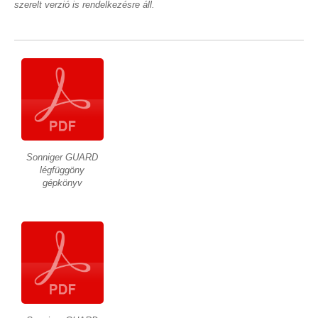
szerelt verzió is rendelkezésre áll.
Sonniger GUARD
légfüggöny
gépkönyv