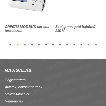
CRF07M MODBUS fan-coil
Szelepmozgató hajtómű
termosztát
230 V
NAVIGÁLÁS
Cégismertető
Árlisták, dokumentumok
Szolgáltatásaink
Referenciák