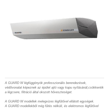
A GUARD W légfüggönyök professzionális berendezések,
védővonalat képeznek az épület ajtó vagy kapu nyílásánál,csökkentik
a légcsere, filtráció által okozott hőveszteséget.
A GUARD W modellek melegvizes légfűtővel ellátott egységek.
A GUARD modellekből még fűtés nélküli, és elektromos légfűtővel