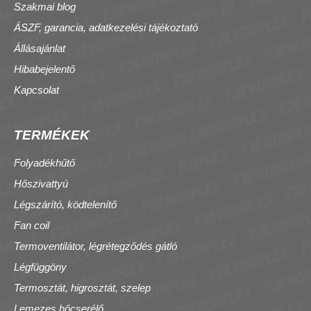
Szakmai blog
ÁSZF, garancia, adatkezelési tájékoztató
Állásajánlat
Hibabejelentő
Kapcsolat
TERMÉKEK
Folyadékhűtő
Hőszivattyú
Légszárító, ködtelenítő
Fan coil
Termoventilátor, légrétegződés gátló
Légfüggöny
Termosztát, higrosztát, szelep
Lemezes hőcserélő