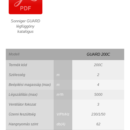
Sonniger GUARD
légfüggöny
katalógus
Modell
GUARD 200C
Termék kód
200C
Szélesség
m
2
Beépítési magasság (max)
m
4
Légszállítás (max)
m³/h
5000
Ventilátor fokozat
3
Üzemi feszültség
V/Ph/Hz
230/1/50
Hangnyomás szint
db(A)
62