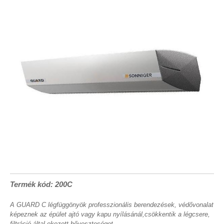
Termék kód: 200C
A GUARD C légfüggönyök professzionális berendezések, védővonalat
képeznek az épület ajtó vagy kapu nyílásánál,csökkentik a légcsere,
filtráció által okozott hőveszteséget.