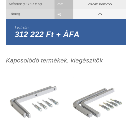
Méretek (H x Sz x M)
mm
2024x368x255
Tömeg
kg
25
Listaár:
312 222 Ft + ÁFA
Kapcsolódó termékek, kiegészítők