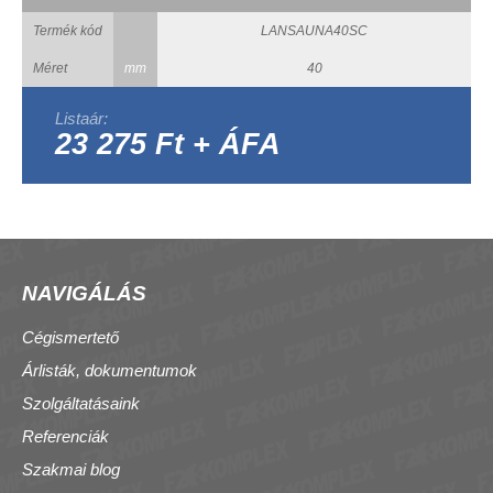
Termék kód
LANSAUNA40SC
Méret
mm
40
Listaár:
23 275 Ft + ÁFA
NAVIGÁLÁS
Cégismertető
Árlisták, dokumentumok
Szolgáltatásaink
Referenciák
Szakmai blog