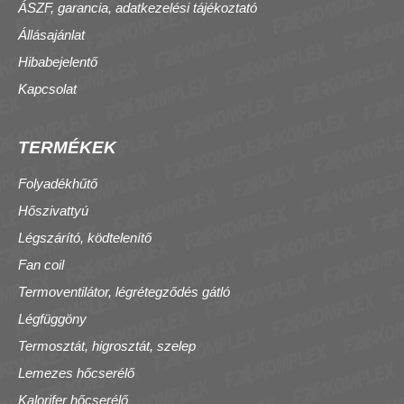
ÁSZF, garancia, adatkezelési tájékoztató
Állásajánlat
Hibabejelentő
Kapcsolat
TERMÉKEK
Folyadékhűtő
Hőszivattyú
Légszárító, ködtelenítő
Fan coil
Termoventilátor, légrétegződés gátló
Légfüggöny
Termosztát, higrosztát, szelep
Lemezes hőcserélő
Kalorifer hőcserélő