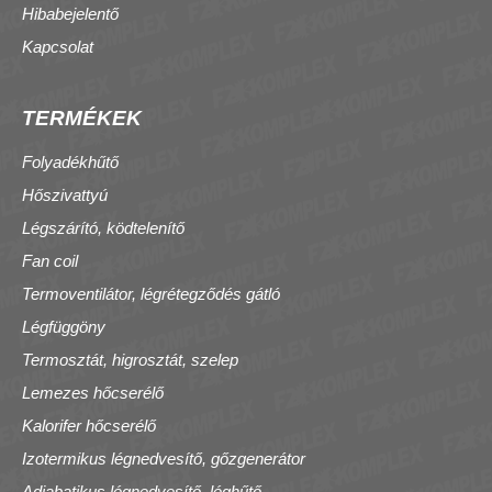
Hibabejelentő
Kapcsolat
TERMÉKEK
Folyadékhűtő
Hőszivattyú
Légszárító, ködtelenítő
Fan coil
Termoventilátor, légrétegződés gátló
Légfüggöny
Termosztát, higrosztát, szelep
Lemezes hőcserélő
Kalorifer hőcserélő
Izotermikus légnedvesítő, gőzgenerátor
Adiabatikus légnedvesítő, léghűtő