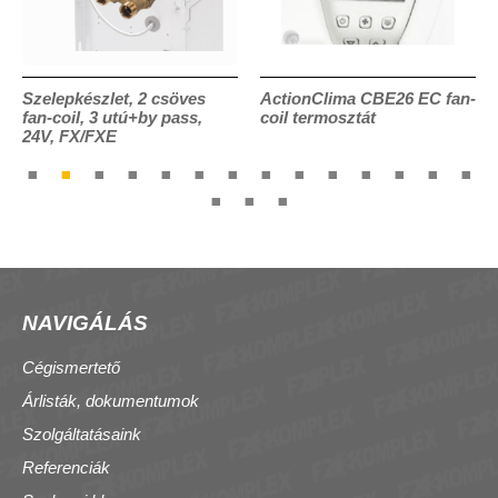
Szelepkészlet, 2 csöves
ActionClima CBE26 EC fan-
fan-coil, 3 utú+by pass,
coil termosztát
24V, FX/FXE
NAVIGÁLÁS
Cégismertető
Árlisták, dokumentumok
Szolgáltatásaink
Referenciák