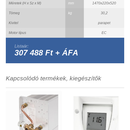
Méretek (H x Sz x M)
mm
1470x220x520
Tömeg
kg
30,2
Kivitel
parapet
Motor típus
EC
Listaár:
307 488 Ft + ÁFA
Kapcsolódó termékek, kiegészítők