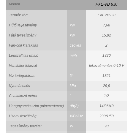
Modell
FXE-VB 930
Termék kód
FXEVB930
Hűtő teljesítmény
kW
7,68
Fűtő teljesítmény
kW
15,82
Fan-coil kialakítás
csöves
2
Légszállítás (max)
m³/h
1320
Ventilátor fokozat
fokozatmentes 0-10 V
Víz térfogatáram
l/h
1321
Nyomásesés
kPa
29,9
Csatlakozó méret
"
1/2
Hangnyomás szint (min/med/max)
db(A)
14/36/49
Üzemi feszültség
V/Ph/Hz
230/1/50
Teljesítmény felvétel
W
90