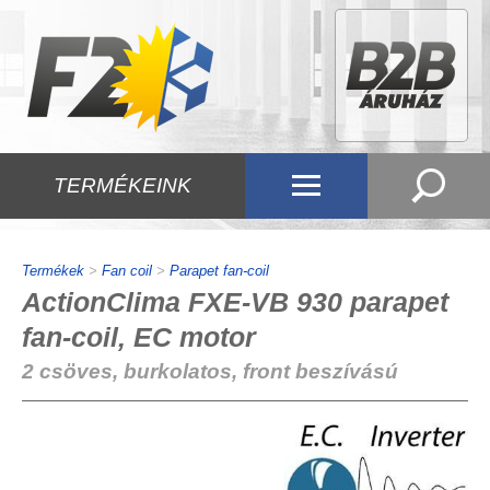
TERMÉKEINK
Termékek
>
Fan coil
>
Parapet fan-coil
ActionClima FXE-VB 930 parapet
fan-coil, EC motor
2 csöves, burkolatos, front beszívású