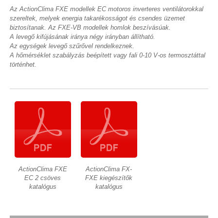
Az ActionClima FXE modellek EC motoros inverteres ventilátorokkal
szereltek, melyek energia takarékosságot és csendes üzemet
biztosítanak. Az FXE-VB modellek homlok beszívásúak.
A levegő kifújásának iránya négy irányban állítható.
Az egységek levegő szűrővel rendelkeznek.
A hőmérséklet szabályzás beépített vagy fali 0-10 V-os termosztáttal
történhet.
ActionClima FXE
ActionClima FX-
EC 2 csöves
FXE kiegészítők
katalógus
katalógus