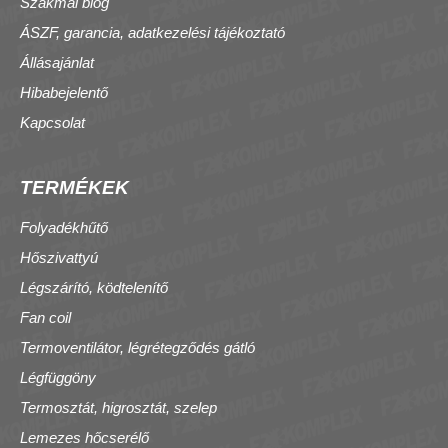
Szakmai blog
ÁSZF, garancia, adatkezelési tájékoztató
Állásajánlat
Hibabejelentő
Kapcsolat
TERMÉKEK
Folyadékhűtő
Hőszivattyú
Légszárító, ködtelenítő
Fan coil
Termoventilátor, légrétegződés gátló
Légfüggöny
Termosztát, higrosztát, szelep
Lemezes hőcserélő