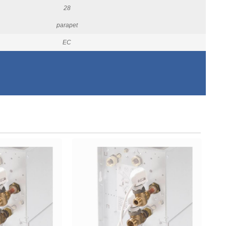
28
parapet
EC