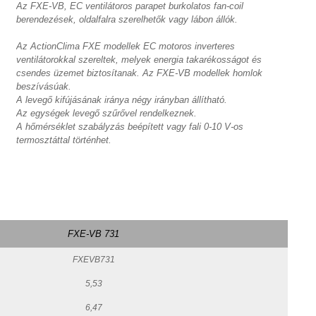
Az FXE-VB, EC ventilátoros parapet burkolatos fan-coil
berendezések, oldalfalra szerelhetők vagy lábon állók.
Az ActionClima FXE modellek EC motoros inverteres
ventilátorokkal szereltek, melyek energia takarékosságot és
csendes üzemet biztosítanak. Az FXE-VB modellek homlok
beszívásúak.
A levegő kifújásának iránya négy irányban állítható.
Az egységek levegő szűrővel rendelkeznek.
A hőmérséklet szabályzás beépített vagy fali 0-10 V-os
termosztáttal történhet.
FXE-VB 731
FXEVB731
5,53
6,47