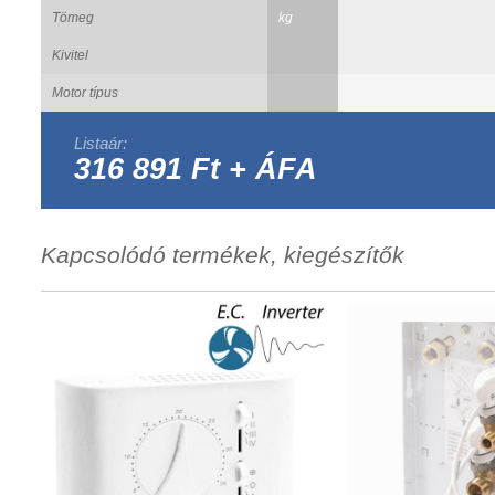
Tömeg
kg
Kivitel
Motor típus
Listaár:
316 891 Ft + ÁFA
Kapcsolódó termékek, kiegészítők