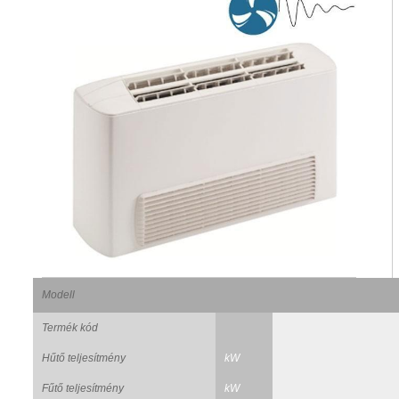
Modell
Termék kód
Hűtő teljesítmény
kW
Fűtő teljesítmény
kW