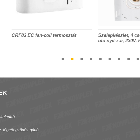
CRF83 EC fan-coil termosztát
Szelepkészlet, 4 cs
utú nyit-zár, 230V,
EK
dtelenítő
r, légrétegződés gátló