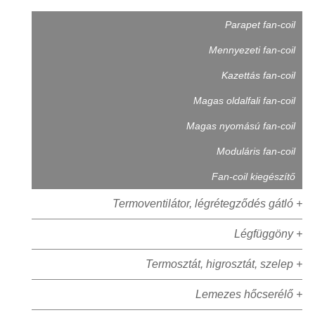
Parapet fan-coil
Mennyezeti fan-coil
Kazettás fan-coil
Magas oldalfali fan-coil
Magas nyomású fan-coil
Moduláris fan-coil
Fan-coil kiegészítő
Termoventilátor, légrétegződés gátló +
Légfüggöny +
Termosztát, higrosztát, szelep +
Lemezes hőcserélő +