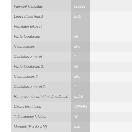
Fan-coil kialakítás
csöves
Légszállítás (max)
m³/h
Ventilátor fokozat
Víz térfogatáram
l/h
Nyomásesés
kPa
Csatlakozó méret
"
Víz térfogatáram 2.
l/h
Nyomásesés 2.
kPa
Csatlakozó méret 2.
"
Hangnyomás szint (min/med/max)
db(A)
Üzemi feszültség
V/Ph/Hz
Teljesítmény felvétel
W
Méretek (H x Sz x M)
mm