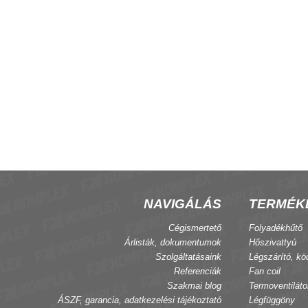
szítő csepptálca, FX
CRF85 EC fan-coil termosztát
NAVIGÁLÁS
TERMÉK
Cégismertető
Folyadékhűtő
Árlisták, dokumentumok
Hőszivattyú
Szolgáltatásaink
Légszárító, kö
Referenciák
Fan coil
Szakmai blog
Termoventiláto
ÁSZF, garancia, adatkezelési tájékoztató
Légfüggöny