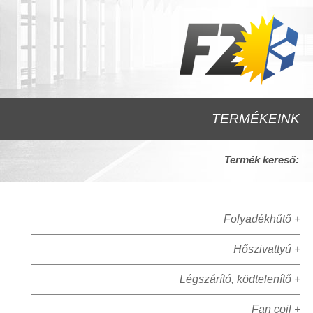
TERMÉKEINK
Termék kereső:
Folyadékhűtő +
Hőszivattyú +
Légszárító, ködtelenítő +
Fan coil +