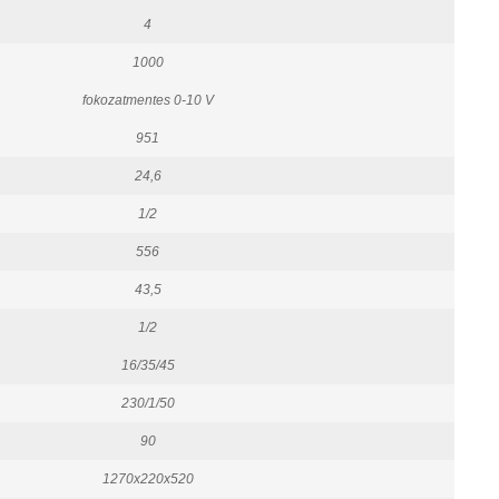
4
1000
fokozatmentes 0-10 V
951
24,6
1/2
556
43,5
1/2
16/35/45
230/1/50
90
1270x220x520