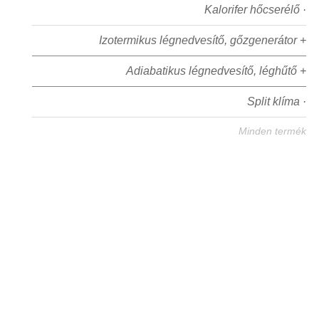
Kalorifer hőcserélő ·
Izotermikus légnedvesítő, gőzgenerátor +
Adiabatikus légnedvesítő, léghűtő +
Split klíma ·
Minden termék