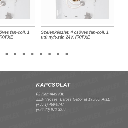
öves fan-coil, 1
Szelepkészlet, 4 csöves fan-coil, 1
Sze
 FX/FXE
utú nyit-zár, 24V, FX/FXE
KAPCSOLAT
F2 Komplex Kft.
2220 Vecsés, Baross Gábor út 195/66. A/11.
(+36 1) 459-0747
(+36 20) 972-3277