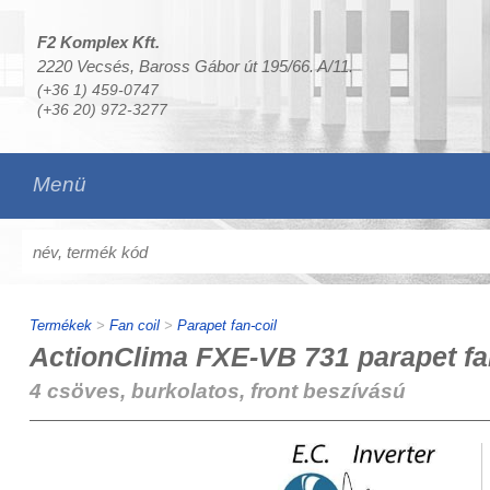
F2 Komplex Kft.
2220 Vecsés, Baross Gábor út 195/66. A/11.
(+36 1) 459-0747
(+36 20) 972-3277
Menü
Termékek
>
Fan coil
>
Parapet fan-coil
ActionClima FXE-VB 731 parapet fa
4 csöves, burkolatos, front beszívású