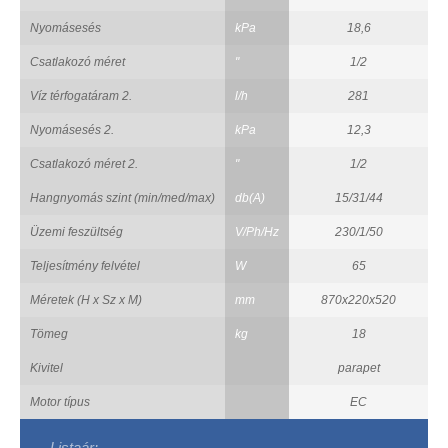
Nyomásesés
kPa
18,6
Csatlakozó méret
"
1/2
Víz térfogatáram 2.
l/h
281
Nyomásesés 2.
kPa
12,3
Csatlakozó méret 2.
"
1/2
Hangnyomás szint (min/med/max)
db(A)
15/31/44
Üzemi feszültség
V/Ph/Hz
230/1/50
Teljesítmény felvétel
W
65
Méretek (H x Sz x M)
mm
870x220x520
Tömeg
kg
18
Kivitel
parapet
Motor típus
EC
Listaár: