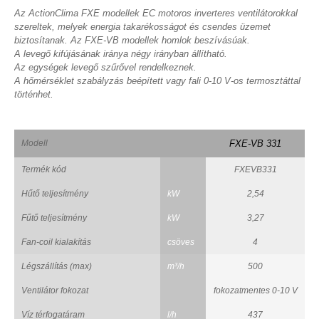
Az ActionClima FXE modellek EC motoros inverteres ventilátorokkal
szereltek, melyek energia takarékosságot és csendes üzemet
biztosítanak. Az FXE-VB modellek homlok beszívásúak.
A levegő kifújásának iránya négy irányban állítható.
Az egységek levegő szűrővel rendelkeznek.
A hőmérséklet szabályzás beépített vagy fali 0-10 V-os termosztáttal
történhet.
Modell
FXE-VB 331
Termék kód
FXEVB331
Hűtő teljesítmény
kW
2,54
Fűtő teljesítmény
kW
3,27
Fan-coil kialakítás
csöves
4
Légszállítás (max)
m³/h
500
Ventilátor fokozat
fokozatmentes 0-10 V
Víz térfogatáram
l/h
437