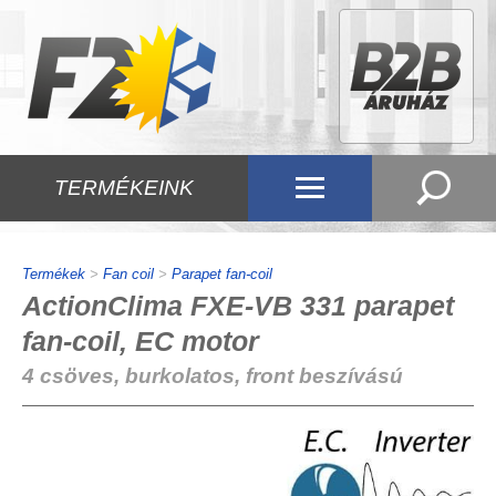
TERMÉKEINK
Termékek
>
Fan coil
>
Parapet fan-coil
ActionClima FXE-VB 331 parapet
fan-coil, EC motor
4 csöves, burkolatos, front beszívású