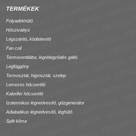
TERMÉKEK
Folyadékhűtő
Hőszivattyú
Légszárító, ködtelenítő
Fan coil
Termoventilátor, légrétegződés gátló
Légfüggöny
Termosztát, higrosztát, szelep
Lemezes hőcserélő
Kalorifer hőcserélő
Izotermikus légnedvesítő, gőzgenerátor
Adiabatikus légnedvesítő, léghűtő
Split klíma