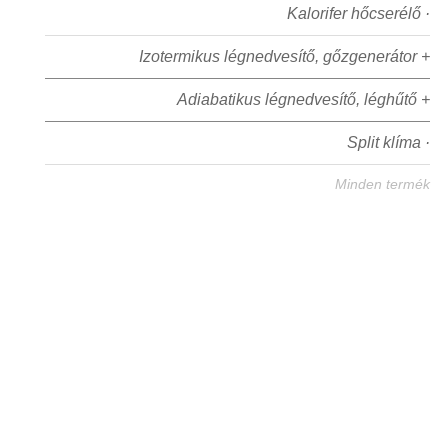
Kalorifer hőcserélő ·
Izotermikus légnedvesítő, gőzgenerátor +
Adiabatikus légnedvesítő, léghűtő +
Split klíma ·
Minden termék