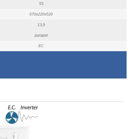
55
670x220x520
13,9
parapet
EC