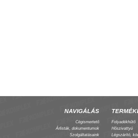
zgató hajtómű 230 V
ActionClima CBE27 EC fan-coil
termosztát
NAVIGÁLÁS
TERMÉK
Cégismertető
Folyadékhűtő
Árlisták, dokumentumok
Hőszivattyú
Szolgáltatásaink
Légszárító, kö