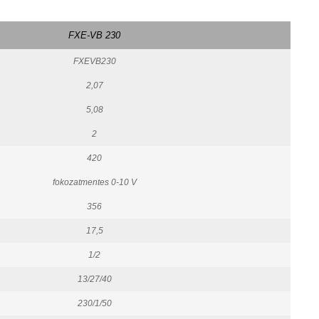
FXE-VB 230
FXEVB230
2,07
5,08
2
420
fokozatmentes 0-10 V
356
17,5
1/2
13/27/40
230/1/50