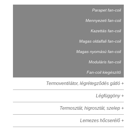
Parapet fan-coil
Mennyezeti fan-coil
Kazettás fan-coil
Magas oldalfali fan-coil
Magas nyomású fan-coil
Moduláris fan-coil
Fan-coil kiegészítő
Termoventilátor, légrétegződés gátló +
Légfüggöny +
Termosztát, higrosztát, szelep +
Lemezes hőcserélő +