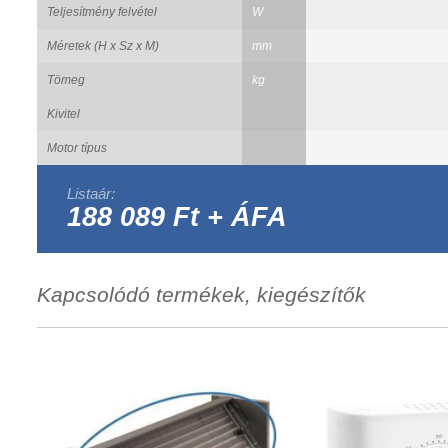
Teljesítmény felvétel
W
Méretek (H x Sz x M)
mm
Tömeg
kg
Kivitel
Motor típus
Listaár:
188 089 Ft + ÁFA
Kapcsolódó termékek, kiegészítők