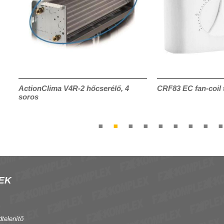
ActionClima V4R-2 hőcserélő, 4
CRF83 EC fan-coil 
soros
EK
dtelenítő