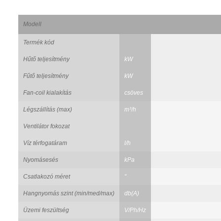
Modell
Termék kód
Hűtő teljesítmény
kW
Fűtő teljesítmény
kW
Fan-coil kialakítás
csöves
Légszállítás (max)
m³/h
Ventilátor fokozat
Víz térfogatáram
l/h
Nyomásesés
kPa
Csatlakozó méret
"
Hangnyomás szint (min/med/max)
db(A)
Üzemi feszültség
V/Ph/Hz