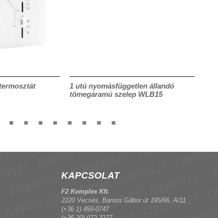
termosztát
1 utú nyomásfüggetlen állandó
DPV
tömegáramú szelep WLB15
par
KAPCSOLAT
F2 Komplex Kft.
2220 Vecsés, Baross Gábor út 195/66. A/11.
(+36 1) 459-0747
(+36 20) 972-3277