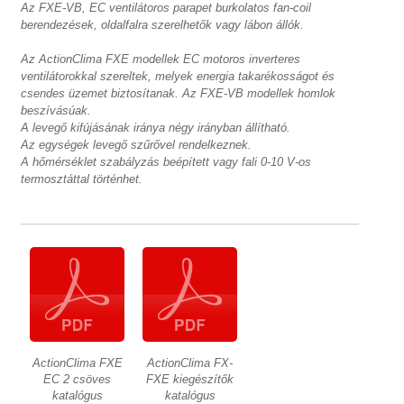
Az FXE-VB, EC ventilátoros parapet burkolatos fan-coil
berendezések, oldalfalra szerelhetők vagy lábon állók.
Az ActionClima FXE modellek EC motoros inverteres
ventilátorokkal szereltek, melyek energia takarékosságot és
csendes üzemet biztosítanak. Az FXE-VB modellek homlok
beszívásúak.
A levegő kifújásának iránya négy irányban állítható.
Az egységek levegő szűrővel rendelkeznek.
A hőmérséklet szabályzás beépített vagy fali 0-10 V-os
termosztáttal történhet.
ActionClima FXE
ActionClima FX-
EC 2 csöves
FXE kiegészítők
katalógus
katalógus