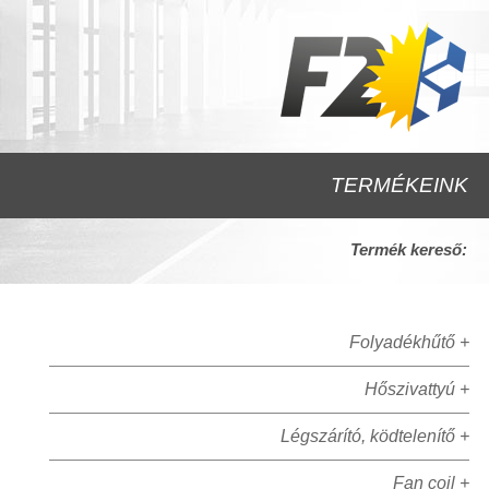
TERMÉKEINK
Termék kereső:
Folyadékhűtő +
Hőszivattyú +
Légszárító, ködtelenítő +
Fan coil +