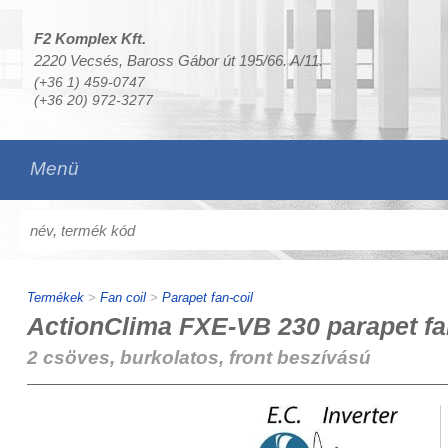
F2 Komplex Kft.
2220 Vecsés, Baross Gábor út 195/66. A/11.
(+36 1) 459-0747
(+36 20) 972-3277
Menü
Termékek
>
Fan coil
>
Parapet fan-coil
ActionClima FXE-VB 230 parapet fa
2 csöves, burkolatos, front beszívású