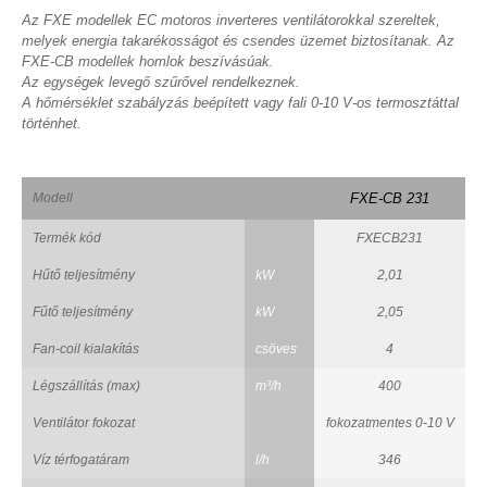
Az FXE modellek EC motoros inverteres ventilátorokkal szereltek,
melyek energia takarékosságot és csendes üzemet biztosítanak. Az
FXE-CB modellek homlok beszívásúak.
Az egységek levegő szűrővel rendelkeznek.
A hőmérséklet szabályzás beépített vagy fali 0-10 V-os termosztáttal
történhet.
Modell
FXE-CB 231
Termék kód
FXECB231
Hűtő teljesítmény
kW
2,01
Fűtő teljesítmény
kW
2,05
Fan-coil kialakítás
csöves
4
Légszállítás (max)
m³/h
400
Ventilátor fokozat
fokozatmentes 0-10 V
Víz térfogatáram
l/h
346