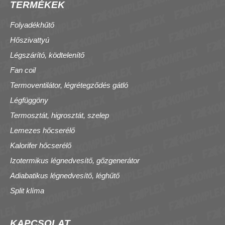
TERMÉKEK
Folyadékhűtő
Hőszivattyú
Légszárító, ködtelenítő
Fan coil
Termoventilátor, légrétegződés gátló
Légfüggöny
Termosztát, higrosztát, szelep
Lemezes hőcserélő
Kalorifer hőcserélő
Izotermikus légnedvesítő, gőzgenerátor
Adiabatikus légnedvesítő, léghűtő
Split klíma
KAPCSOLAT