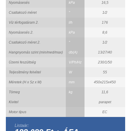
Nyomásesés
kPa
16,5
Csatlakozó méret
"
1/2
Víz térfogatáram 2.
l/h
176
Nyomásesés 2.
kPa
8,6
Csatlakozó méret 2.
"
1/2
Hangnyomás szint (min/med/max)
db(A)
13/27/40
Üzemi feszültség
V/Ph/Hz
230/1/50
Teljesítmény felvétel
W
55
Méretek (H x Sz x M)
mm
450x215x450
Tömeg
kg
11,6
Kivitel
parapet
Motor típus
EC
Listaár: