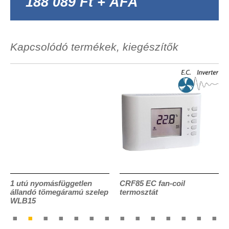
188 089 Ft + ÁFA
Kapcsolódó termékek, kiegészítők
1 utú nyomásfüggetlen
CRF85 EC fan-coil
állandó tömegáramú szelep
termosztát
WLB15