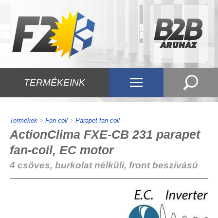
TERMÉKEINK
Termékek
>
Fan coil
>
Parapet fan-coil
ActionClima FXE-CB 231 parapet
fan-coil, EC motor
4 csöves, burkolat nélküli, front beszívású